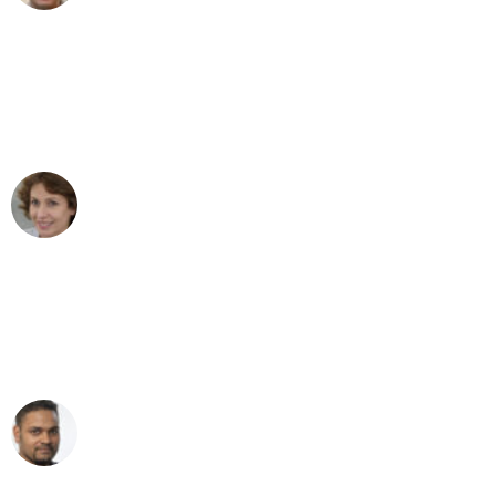
"Besser hätte ich mir den Umzug von
Wien nach Berlin nicht vorstellen
können - DANKE!"
Maria W
Umzug von Wien nach Berlin
"Mein Klavier kam in unter 24 Stunden
ohne einen Kratzer an - ein
erstklassiger Service!"
Ümit Y.
Klaviertransport in Wien