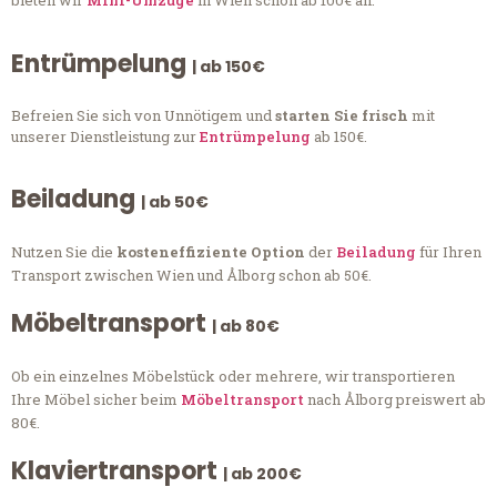
bieten wir
Mini-Umzüge
in Wien schon ab 100€ an.
Entrümpelung
| ab 150€
Befreien Sie sich von Unnötigem und
starten Sie frisch
mit
unserer Dienstleistung zur
Entrümpelung
ab 150€.
Beiladung
| ab 50€
Nutzen Sie die
kosteneffiziente Option
der
Beiladung
für Ihren
Transport zwischen Wien und Ålborg schon ab 50€.
Möbeltransport
| ab 80€
Ob ein einzelnes Möbelstück oder mehrere, wir transportieren
Ihre Möbel sicher beim
Möbeltransport
nach Ålborg preiswert ab
80€.
Klaviertransport
| ab 200€