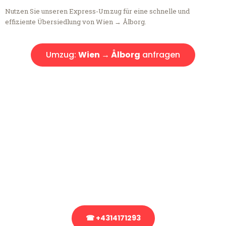
Nutzen Sie unseren Express-Umzug für eine schnelle und
effiziente Übersiedlung von Wien → Ålborg.
Umzug:
Wien → Ålborg
anfragen
Kostenlose Beratung!
Sie haben Fragen?
Sie haben Fragen zu Ihrem Transport oder benötigen eine Beratung
bezüglich Ihres Umzug?
Rufen Sie uns gerne an, unser Team aus Experten freut sich, Ihnen
kostenlos weiterzuhelfen!
☎ +4314171293