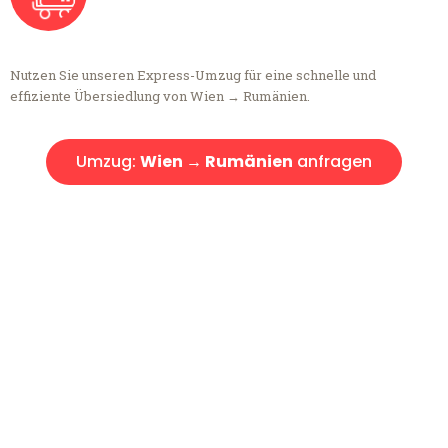
Nutzen Sie unseren Express-Umzug für eine schnelle und
effiziente Übersiedlung von Wien → Rumänien.
Umzug:
Wien → Rumänien
anfragen
Kostenlose Beratung!
Sie haben Fragen?
Sie haben Fragen zu Ihrem Transport oder benötigen eine Beratung
bezüglich Ihres Umzug?
Rufen Sie uns gerne an, unser Team aus Experten freut sich, Ihnen
kostenlos weiterzuhelfen!