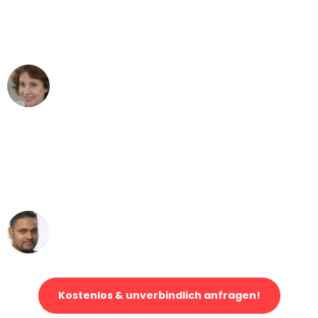
Wien nach Berlin nicht vorstellen
können - DANKE!"
Maria W
Umzug von Wien nach Berlin
"Mein Klavier kam in unter 24 Stunden
ohne einen Kratzer an - ein
erstklassiger Service!"
Ümit Y.
Klaviertransport in Wien
Kostenlos & unverbindlich anfragen!