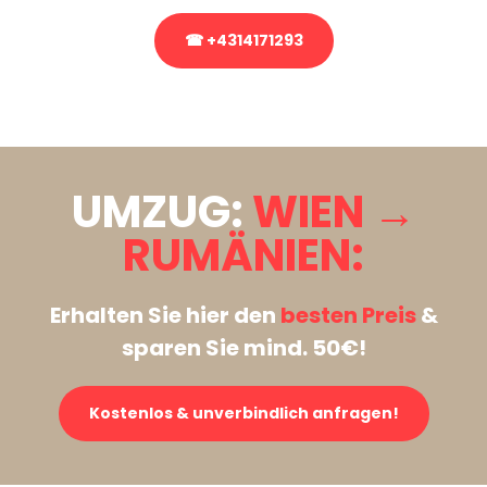
☎ +4314171293
Stattdessen eine unverbindliche Anfrage senden
UMZUG:
WIEN →
RUMÄNIEN:
Erhalten Sie hier den
besten Preis
&
sparen Sie mind. 50€!
Kostenlos & unverbindlich anfragen!