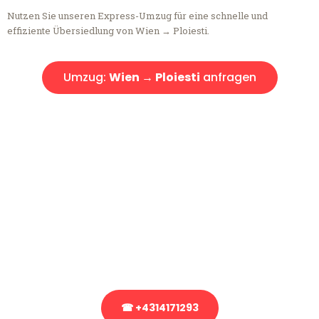
Nutzen Sie unseren Express-Umzug für eine schnelle und
effiziente Übersiedlung von Wien → Ploiesti.
Umzug:
Wien → Ploiesti
anfragen
Kostenlose Beratung!
Sie haben Fragen?
Sie haben Fragen zu Ihrem Transport oder benötigen eine Beratung
bezüglich Ihres Umzug?
Rufen Sie uns gerne an, unser Team aus Experten freut sich, Ihnen
kostenlos weiterzuhelfen!
☎ +4314171293