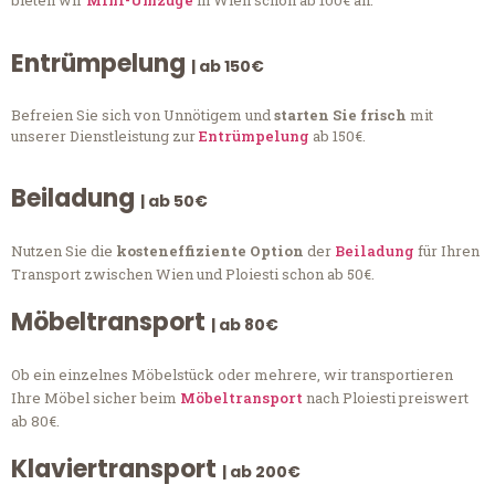
bieten wir
Mini-Umzüge
in Wien schon ab 100€ an.
Entrümpelung
| ab 150€
Befreien Sie sich von Unnötigem und
starten Sie frisch
mit
unserer Dienstleistung zur
Entrümpelung
ab 150€.
Beiladung
| ab 50€
Nutzen Sie die
kosteneffiziente Option
der
Beiladung
für Ihren
Transport zwischen Wien und Ploiesti schon ab 50€.
Möbeltransport
| ab 80€
Ob ein einzelnes Möbelstück oder mehrere, wir transportieren
Ihre Möbel sicher beim
Möbeltransport
nach Ploiesti preiswert
ab 80€.
Klaviertransport
| ab 200€