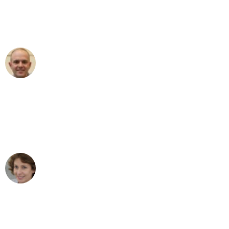
Umzugsservice für ihren
außergewöhnlichen Service!"
Frederik F.
Umzug in Wien
"Besser hätte ich mir den Umzug von
Wien nach Berlin nicht vorstellen
können - DANKE!"
Maria W
Umzug von Wien nach Berlin
"Mein Klavier kam in unter 24 Stunden
ohne einen Kratzer an - ein