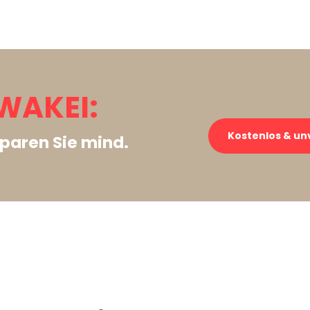
WAKEI:
Kostenlos & un
paren Sie mind.