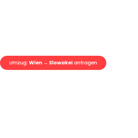
Express-Abwicklung in unter 2
Über 15 Jahre Erfahrung mit 
Angebot erhalten in unter 30 
Umzug:
Wien → Slowakei
anfragen
Alle Umzugsanfragen sind zu 100% kostenlos & unverbind