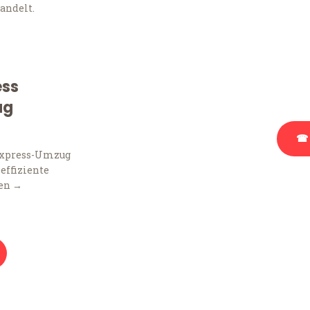
andelt.
Sie haben Fragen zu Ihr
Beratung bezüglich Ihr
Rufen Sie uns gerne an, 
ess
Ihnen kostenlos weiterz
ug
☎ 
Express-Umzug
 effiziente
Stattdessen eine u
en →