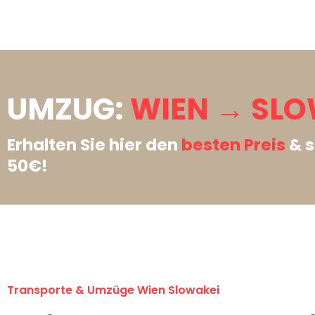
UMZUG:
WIEN → SLO
Erhalten Sie hier den
besten Preis
& s
50€!
Transporte & Umzüge Wien Slowakei