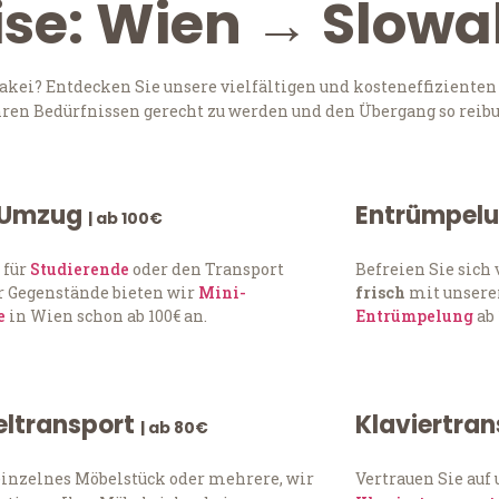
ise: Wien → Slowa
ei? Entdecken Sie unsere vielfältigen und kosteneffizienten
Ihren Bedürfnissen gerecht zu werden und den Übergang so reibu
 Umzug
Entrümpel
| ab 100€
 für
Studierende
oder den Transport
Befreien Sie sic
 Gegenstände bieten wir
Mini-
frisch
mit unserer
e
in Wien schon ab 100€ an.
Entrümpelung
ab 
ltransport
Klaviertra
| ab 80€
einzelnes Möbelstück oder mehrere, wir
Vertrauen Sie auf