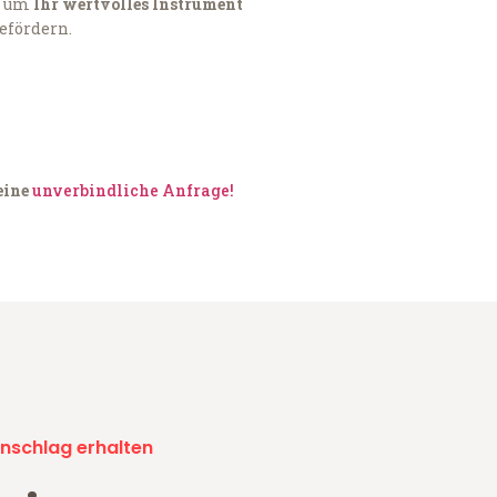
, um
Ihr wertvolles Instrument
befördern.
eine
unverbindliche Anfrage!
nschlag erhalten