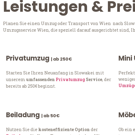
Leistungen & Pre
Planen Sie einen Umzug oder Transport von Wien nach Slowak
Umzugsservice Wien, die speziell darauf ausgerichtet sind, 
Privatumzug
Mini
| ab 250€
Starten Sie Ihren Neuanfang in Slowakei mit
Perfekt
weniger
unserem
umfassenden
Privatumzug
Service
, der
Umzüg
bereits ab 250€ beginnt.
Beiladung
Möbe
| ab 50€
Nutzen Sie die
kosteneffiziente Option
der
Ob ein 