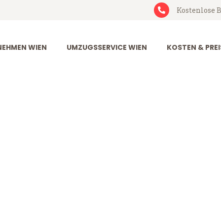
Kostenlose B
EHMEN WIEN
UMZUGSSERVICE WIEN
KOSTEN & PREI
lowakei
i (ab 199€)