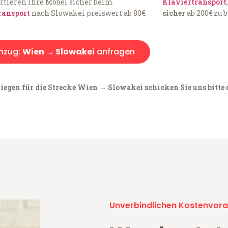
rtieren Ihre Möbel sicher beim
Klaviertransport
ransport
nach Slowakei preiswert ab 80€.
sicher
ab 200€ zu 
mzug:
Wien → Slowakei
anfragen
iegen für die Strecke Wien → Slowakei schicken Sie uns bitte 
Unverbindlichen Kostenvora