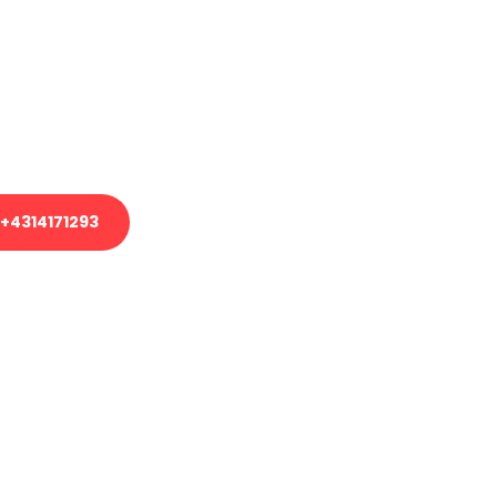
em Transport oder benötigen eine
es Umzug?
unser Team aus Experten freut sich,
uhelfen!
+4314171293
nverbindliche Anfrage senden