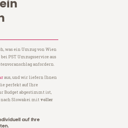
ein
n
ach, was ein Umzug von Wien
e bei PST Umzugsservice aus
tenvoranschlag anfordern.
ar
aus, und wir liefern Ihnen
 die perfekt auf Ihre
hr Budget abgestimmt ist,
n nach Slowakei mit
voller
dividuell auf Ihre
ten.