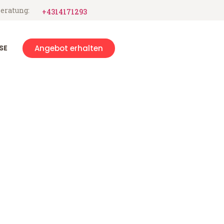
eratung:
+4314171293
SE
Angebot erhalten