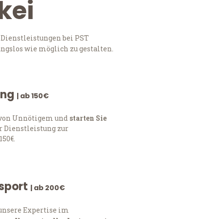
kei
 Dienstleistungen bei PST
ngslos wie möglich zu gestalten.
ung
| ab 150€
h von Unnötigem und
starten Sie
 Dienstleistung zur
150€.
nsport
| ab 200€
 unsere Expertise im