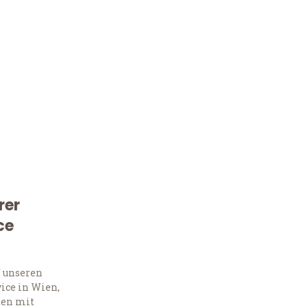
rer
Kostenlose Beratung!
ce
Sie 
f unseren
Frag
ice in Wien,
ten mit