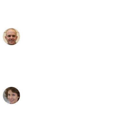
an das gesamte Team von PST
Umzugsservice für ihren
außergewöhnlichen Service!"
Frederik F.
Umzug in Wien
"Besser hätte ich mir den Umzug von
Wien nach Berlin nicht vorstellen
können - DANKE!"
Maria W
Umzug von Wien nach Berlin
"Mein Klavier kam in unter 24 Stunden
ohne einen Kratzer an - ein