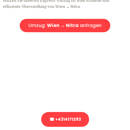
Nutzen Sie unseren Express-Umzug für eine schnelle und
effiziente Übersiedlung von Wien → Nitra.
Umzug:
Wien → Nitra
anfragen
Kostenlose Beratung!
Sie haben Fragen?
Sie haben Fragen zu Ihrem Transport oder benötigen eine Beratung
bezüglich Ihres Umzug?
Rufen Sie uns gerne an, unser Team aus Experten freut sich, Ihnen
kostenlos weiterzuhelfen!
☎ +4314171293