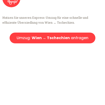
Nutzen Sie unseren Express-Umzug für eine schnelle und
effiziente Übersiedlung von Wien → Tschechien.
Umzug:
Wien → Tschechien
anfragen
Kostenlose Beratung!
Sie haben Fragen?
Sie haben Fragen zu Ihrem Transport oder benötigen eine Beratung
bezüglich Ihres Umzug?
Rufen Sie uns gerne an, unser Team aus Experten freut sich, Ihnen
kostenlos weiterzuhelfen!