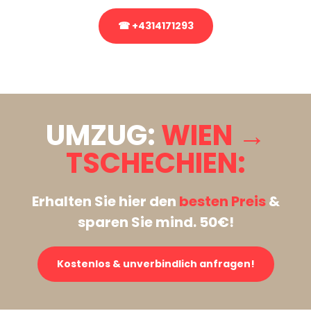
☎ +4314171293
Stattdessen eine unverbindliche Anfrage senden
UMZUG:
WIEN →
TSCHECHIEN:
Erhalten Sie hier den
besten Preis
&
sparen Sie mind. 50€!
Kostenlos & unverbindlich anfragen!