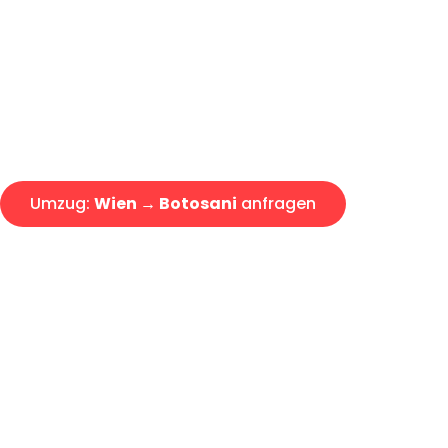
Express-Abwicklung in unter 2
Über 15 Jahre Erfahrung mit 
Angebot erhalten in unter 30 
Umzug:
Wien → Botosani
anfragen
Alle Umzugsanfragen sind zu 100% kostenlos & unverbind