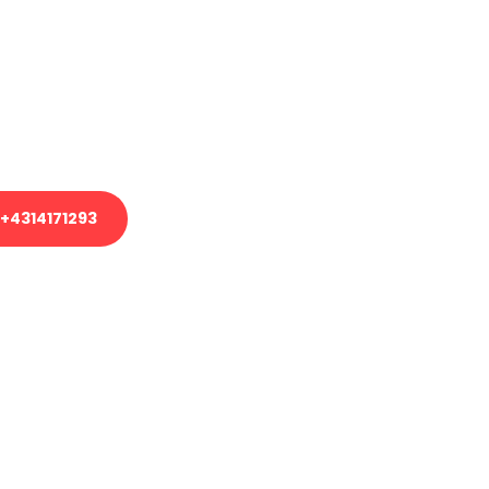
em Transport oder benötigen eine
es Umzug?
unser Team aus Experten freut sich,
uhelfen!
+4314171293
nverbindliche Anfrage senden