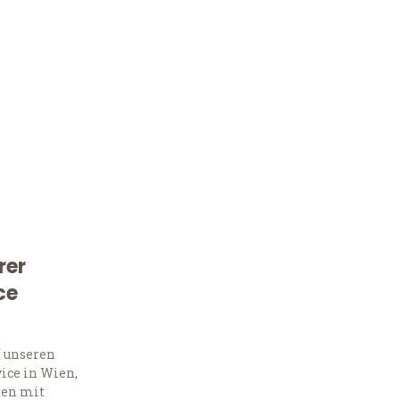
rer
Kostenlose Beratung!
ce
Sie 
f unseren
Frag
ice in Wien,
ten mit