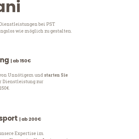
ani
Dienstleistungen bei PST
ngslos wie möglich zu gestalten.
ung
| ab 150€
h von Unnötigem und
starten Sie
 Dienstleistung zur
150€.
nsport
| ab 200€
 unsere Expertise im