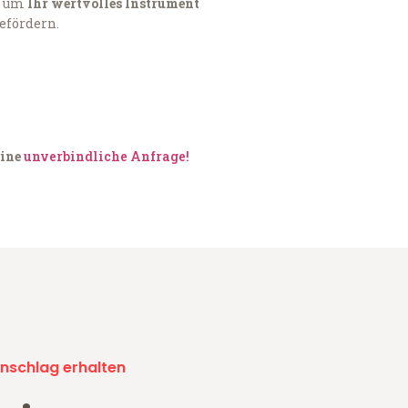
, um
Ihr wertvolles Instrument
befördern.
eine
unverbindliche Anfrage!
nschlag erhalten