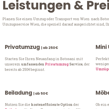
Leistungen & Pre
Planen Sie einen Umzug oder Transport von Wien nach Botosa
Umzugsservice Wien, die speziell darauf ausgerichtet sind, 
Privatumzug
Mini
| ab 250€
Starten Sie Ihren Neuanfang in Botosani mit
Perfekt
weniger
unserem
umfassenden
Privatumzug
Service
, der
Umzüg
bereits ab 250€ beginnt.
Beiladung
Möbe
| ab 50€
Nutzen Sie die
kosteneffiziente Option
der
Ob ein 