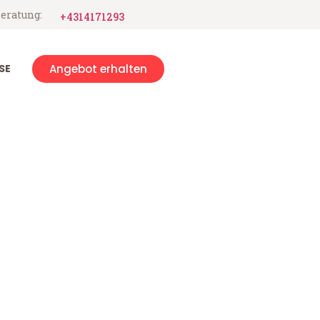
eratung:
+4314171293
SE
Angebot erhalten