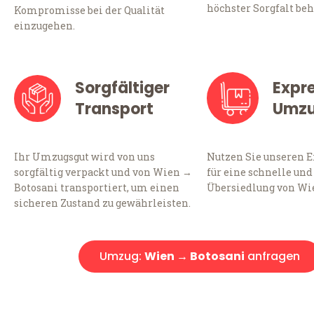
höchster Sorgfalt beh
Kompromisse bei der Qualität
einzugehen.
Sorgfältiger
Expr
Transport
Umz
Ihr Umzugsgut wird von uns
Nutzen Sie unseren 
sorgfältig verpackt und von Wien →
für eine schnelle und
Botosani transportiert, um einen
Übersiedlung von Wi
sicheren Zustand zu gewährleisten.
Umzug:
Wien → Botosani
anfragen