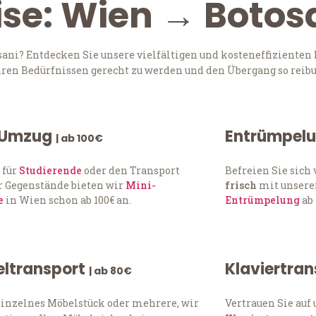
ise: Wien → Botos
ni? Entdecken Sie unsere vielfältigen und kosteneffizienten 
Ihren Bedürfnissen gerecht zu werden und den Übergang so reibu
 Umzug
Entrümpel
| ab 100€
 für
Studierende
oder den Transport
Befreien Sie sic
 Gegenstände bieten wir
Mini-
frisch
mit unserer
e
in Wien schon ab 100€ an.
Entrümpelung
ab 
ltransport
Klaviertra
| ab 80€
einzelnes Möbelstück oder mehrere, wir
Vertrauen Sie auf