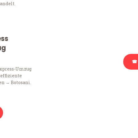
andelt.
Sie haben Fragen zu Ihr
Beratung bezüglich Ihr
Rufen Sie uns gerne an, 
ess
Ihnen kostenlos weiterz
ug
☎ 
Express-Umzug
 effiziente
Stattdessen eine u
en → Botosani.