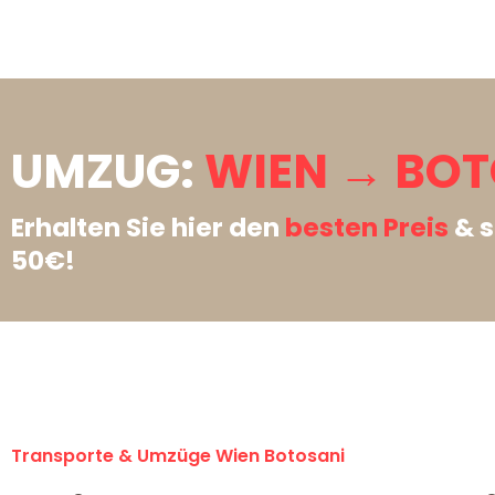
UMZUG:
WIEN → BOT
Erhalten Sie hier den
besten Preis
& s
50€!
Transporte & Umzüge Wien Botosani