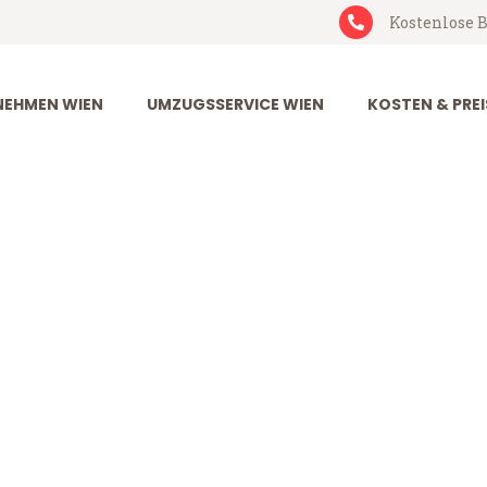
Kostenlose B
EHMEN WIEN
UMZUGSSERVICE WIEN
KOSTEN & PREI
otosani
i (ab 199€)