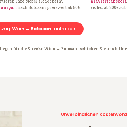
rtieren Ihre Möbel sicher beim
Klaviertransport
ransport
nach Botosani preiswert ab 80€.
sicher
ab 200€ zu 
mzug:
Wien → Botosani
anfragen
iegen für die Strecke Wien → Botosani schicken Sie uns bitte 
Unverbindlichen Kostenvora