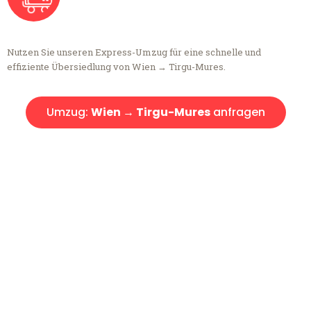
Nutzen Sie unseren Express-Umzug für eine schnelle und
effiziente Übersiedlung von Wien → Tirgu-Mures.
Umzug:
Wien → Tirgu-Mures
anfragen
Kostenlose Beratung!
Sie haben Fragen?
Sie haben Fragen zu Ihrem Transport oder benötigen eine Beratung
bezüglich Ihres Umzug?
Rufen Sie uns gerne an, unser Team aus Experten freut sich, Ihnen
kostenlos weiterzuhelfen!