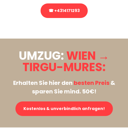
☎ +4314171293
Stattdessen eine unverbindliche Anfrage senden
UMZUG:
WIEN →
TIRGU-MURES:
Erhalten Sie hier den
besten Preis
&
sparen Sie mind. 50€!
Kostenlos & unverbindlich anfragen!