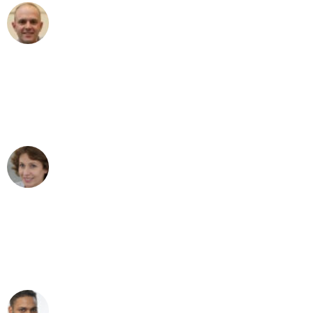
Frederik F.
Umzug in Wien
"Besser hätte ich mir den Umzug von
Wien nach Berlin nicht vorstellen
können - DANKE!"
Maria W
Umzug von Wien nach Berlin
"Mein Klavier kam in unter 24 Stunden
ohne einen Kratzer an - ein
erstklassiger Service!"
Ümit Y.