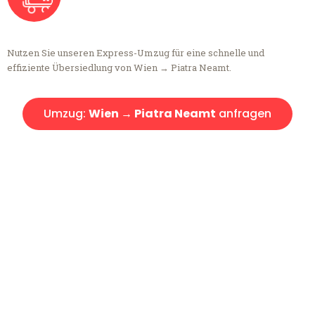
Nutzen Sie unseren Express-Umzug für eine schnelle und
effiziente Übersiedlung von Wien → Piatra Neamt.
Umzug:
Wien → Piatra Neamt
anfragen
Kostenlose Beratung!
Sie haben Fragen?
Sie haben Fragen zu Ihrem Transport oder benötigen eine Beratung
bezüglich Ihres Umzug?
Rufen Sie uns gerne an, unser Team aus Experten freut sich, Ihnen
kostenlos weiterzuhelfen!