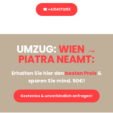
☎ +4314171293
Stattdessen eine unverbindliche Anfrage senden
UMZUG:
WIEN →
PIATRA NEAMT:
Erhalten Sie hier den
besten Preis
&
sparen Sie mind. 50€!
Kostenlos & unverbindlich anfragen!