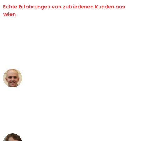
Echte Erfahrungen von zufriedenen Kunden aus
Wien
"Erste Klasse! Ein großes Dankeschön
an das gesamte Team von PST
Umzugsservice für ihren
außergewöhnlichen Service!"
Frederik F.
Umzug in Wien
"Besser hätte ich mir den Umzug von
Wien nach Berlin nicht vorstellen
können - DANKE!"
Maria W