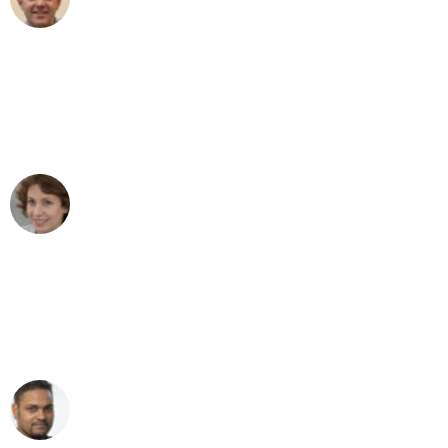
Umzug in Wien
"Besser hätte ich mir den Umzug von
Wien nach Berlin nicht vorstellen
können - DANKE!"
Maria W
Umzug von Wien nach Berlin
"Mein Klavier kam in unter 24 Stunden
ohne einen Kratzer an - ein
erstklassiger Service!"
Ümit Y.
Klaviertransport in Wien