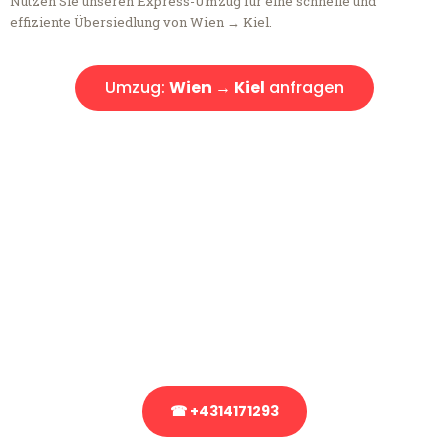
Nutzen Sie unseren Express-Umzug für eine schnelle und
effiziente Übersiedlung von Wien → Kiel.
Umzug:
Wien → Kiel
anfragen
Kostenlose Beratung!
Sie haben Fragen?
Sie haben Fragen zu Ihrem Transport oder benötigen eine Beratung
bezüglich Ihres Umzug?
Rufen Sie uns gerne an, unser Team aus Experten freut sich, Ihnen
kostenlos weiterzuhelfen!
☎ +4314171293