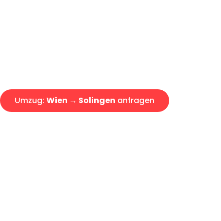
Express-Abwicklung in unter 2
Über 15 Jahre Erfahrung mit 
Angebot erhalten in unter 30 
Umzug:
Wien → Solingen
anfragen
Alle Umzugsanfragen sind zu 100% kostenlos & unverbind