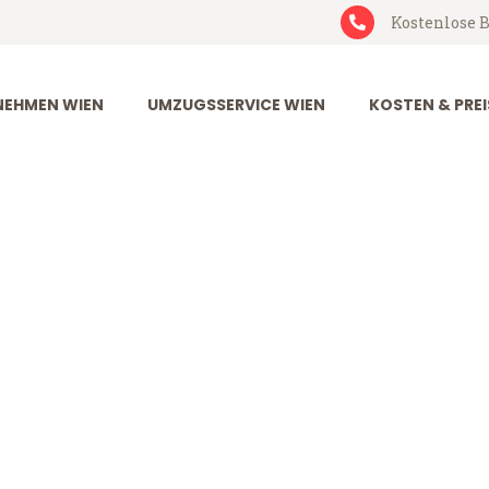
Kostenlose B
EHMEN WIEN
UMZUGSSERVICE WIEN
KOSTEN & PREI
olingen
n (ab 199€)