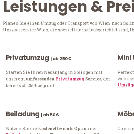
Leistungen & Pre
Planen Sie einen Umzug oder Transport von Wien nach Soling
Umzugsservice Wien, die speziell darauf ausgerichtet sind, 
Privatumzug
Mini
| ab 250€
Starten Sie Ihren Neuanfang in Solingen mit
Perfekt
weniger
unserem
umfassenden
Privatumzug
Service
, der
Umzüg
bereits ab 250€ beginnt.
Beiladung
Möbe
| ab 50€
Nutzen Sie die
kosteneffiziente Option
der
Ob ein 