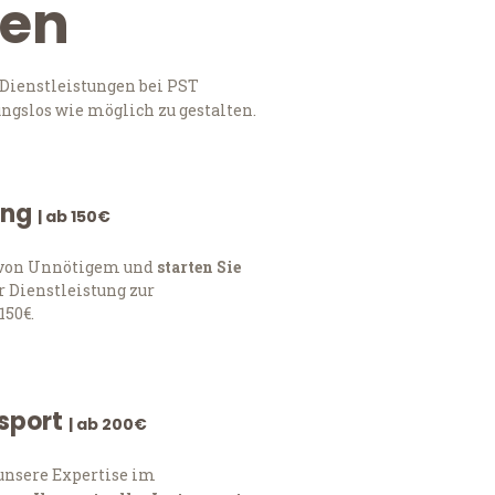
gen
Dienstleistungen bei PST
ngslos wie möglich zu gestalten.
ung
| ab 150€
h von Unnötigem und
starten Sie
 Dienstleistung zur
150€.
nsport
| ab 200€
 unsere Expertise im