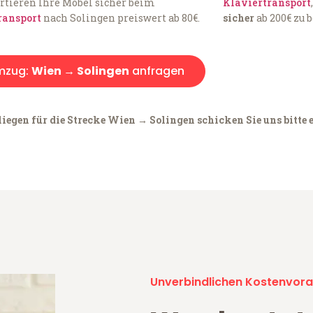
rtieren Ihre Möbel sicher beim
Klaviertransport
ransport
nach Solingen preiswert ab 80€.
sicher
ab 200€ zu 
mzug:
Wien → Solingen
anfragen
iegen für die Strecke Wien → Solingen schicken Sie uns bitte 
Unverbindlichen Kostenvora