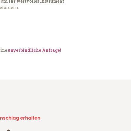
, um
Ihr wertvolles Instrument
befördern.
eine
unverbindliche Anfrage!
nschlag erhalten