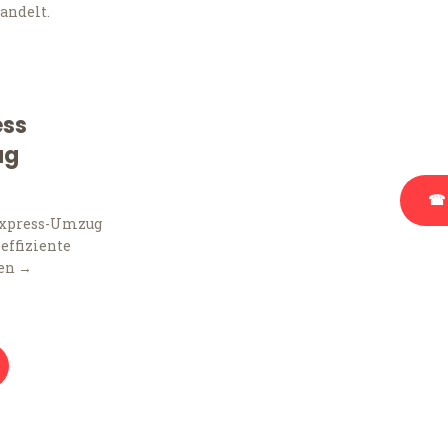
andelt.
Sie haben Fragen zu Ihr
Beratung bezüglich Ihr
Rufen Sie uns gerne an, 
ess
Ihnen kostenlos weiterz
ug
☎ 
Express-Umzug
 effiziente
Stattdessen eine u
en →