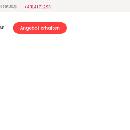
eratung:
+4314171293
SE
Angebot erhalten