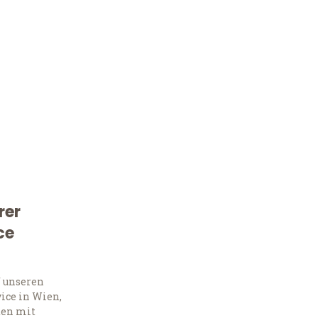
rer
Kostenlose Beratung!
ce
Sie 
f unseren
Frag
ice in Wien,
ten mit