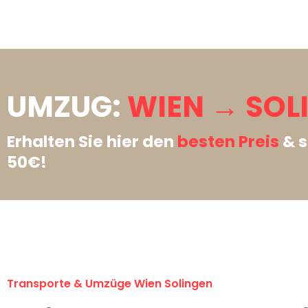
UMZUG:
WIEN → SOL
Erhalten Sie hier den
besten Preis
& s
50€!
Transporte & Umzüge Wien Solingen