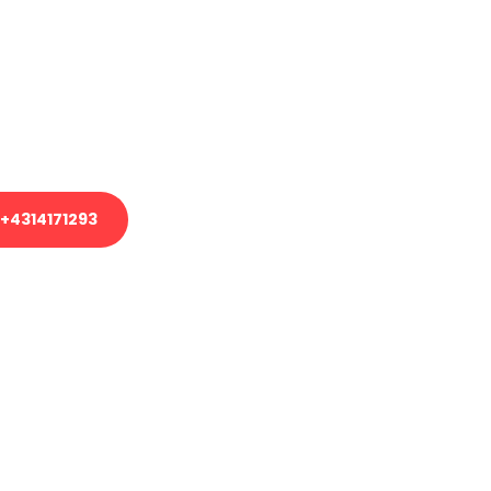
em Transport oder benötigen eine
es Umzug?
unser Team aus Experten freut sich,
uhelfen!
+4314171293
nverbindliche Anfrage senden