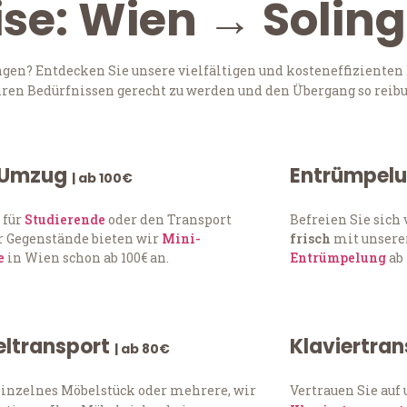
ise: Wien → Solin
en? Entdecken Sie unsere vielfältigen und kosteneffizienten 
Ihren Bedürfnissen gerecht zu werden und den Übergang so reibu
 Umzug
Entrümpel
| ab 100€
 für
Studierende
oder den Transport
Befreien Sie sic
 Gegenstände bieten wir
Mini-
frisch
mit unserer
e
in Wien schon ab 100€ an.
Entrümpelung
ab 
ltransport
Klaviertra
| ab 80€
einzelnes Möbelstück oder mehrere, wir
Vertrauen Sie auf