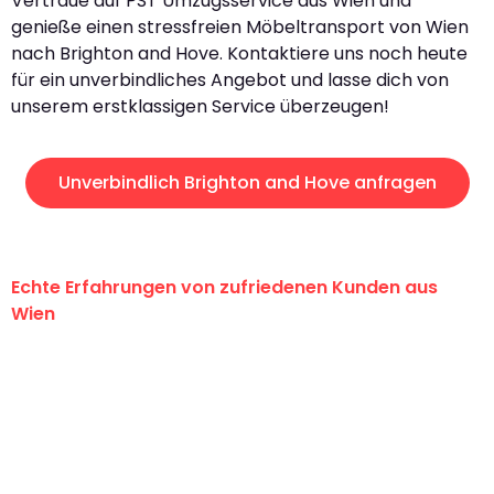
Vertraue auf PST Umzugsservice aus Wien und
genieße einen stressfreien Möbeltransport von Wien
nach Brighton and Hove. Kontaktiere uns noch heute
für ein unverbindliches Angebot und lasse dich von
unserem erstklassigen Service überzeugen!
Unverbindlich Brighton and Hove anfragen
Echte Erfahrungen von zufriedenen Kunden aus
Wien
"Erste Klasse! Ein großes Dankeschön
an das gesamte Team von PST
Umzugsservice für ihren
außergewöhnlichen Service!"