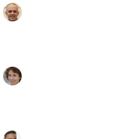
Frederik F.
Umzug in Wien
"Besser hätte ich mir den Umzug von
Wien nach Berlin nicht vorstellen
können - DANKE!"
Maria W
Umzug von Wien nach Berlin
"Mein Klavier kam in unter 24 Stunden
ohne einen Kratzer an - ein
erstklassiger Service!"
Ümit Y.