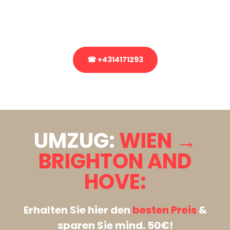
Rufen Sie uns gerne an, unser Team aus Experten freut sich, Ihnen
kostenlos weiterzuhelfen!
☎ +4314171293
Stattdessen eine unverbindliche Anfrage senden
UMZUG:
WIEN →
BRIGHTON AND
HOVE:
Erhalten Sie hier den
besten Preis
&
sparen Sie mind. 50€!