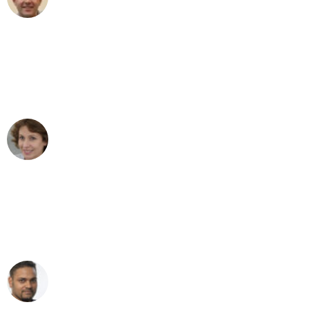
Umzug in Wien
"Besser hätte ich mir den Umzug von
Wien nach Berlin nicht vorstellen
können - DANKE!"
Maria W
Umzug von Wien nach Berlin
"Mein Klavier kam in unter 24 Stunden
ohne einen Kratzer an - ein
erstklassiger Service!"
Ümit Y.
Klaviertransport in Wien