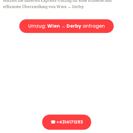
Nutzen Sie unseren Express-Umzug für eine schnelle und
effiziente Übersiedlung von Wien → Derby.
Umzug:
Wien → Derby
anfragen
Kostenlose Beratung!
Sie haben Fragen?
Sie haben Fragen zu Ihrem Transport oder benötigen eine Beratung
bezüglich Ihres Umzug?
Rufen Sie uns gerne an, unser Team aus Experten freut sich, Ihnen
kostenlos weiterzuhelfen!
☎ +4314171293