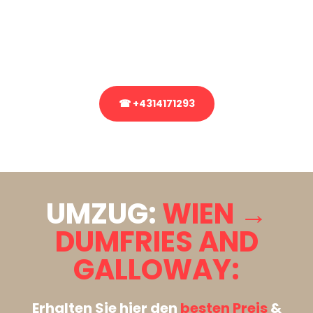
Sie haben Fragen zu Ihrem Transport oder benötigen eine Beratung
bezüglich Ihres Umzug?
Rufen Sie uns gerne an, unser Team aus Experten freut sich, Ihnen
kostenlos weiterzuhelfen!
☎ +4314171293
Stattdessen eine unverbindliche Anfrage senden
UMZUG:
WIEN →
DUMFRIES AND
GALLOWAY:
Erhalten Sie hier den
besten Preis
&