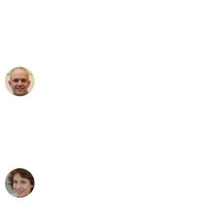
"Erste Klasse! Ein großes Dankeschön
an das gesamte Team von PST
Umzugsservice für ihren
außergewöhnlichen Service!"
Frederik F.
Umzug in Wien
"Besser hätte ich mir den Umzug von
Wien nach Berlin nicht vorstellen
können - DANKE!"
Maria W
Umzug von Wien nach Berlin