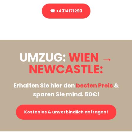
☎ +4314171293
Stattdessen eine unverbindliche Anfrage senden
UMZUG:
WIEN →
NEWCASTLE:
Erhalten Sie hier den
besten Preis
&
sparen Sie mind. 50€!
Kostenlos & unverbindlich anfragen!