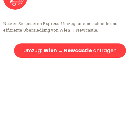
Nutzen Sie unseren Express-Umzug für eine schnelle und
effiziente Übersiedlung von Wien → Newcastle.
Umzug:
Wien → Newcastle
anfragen
Kostenlose Beratung!
Sie haben Fragen?
Sie haben Fragen zu Ihrem Transport oder benötigen eine Beratung
bezüglich Ihres Umzug?
Rufen Sie uns gerne an, unser Team aus Experten freut sich, Ihnen
kostenlos weiterzuhelfen!