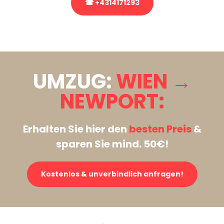
☎ +4314171293
Stattdessen eine unverbindliche Anfrage senden
UMZUG:
WIEN →
NEWPORT:
Erhalten Sie hier den
besten Preis
&
sparen Sie mind. 50€!
Kostenlos & unverbindlich anfragen!