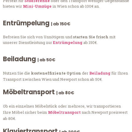
Perfekt für
Studierende
oder den Transport weniger Gegenstände
bieten wir
Mini-Umzüge
in Wien schon ab 100€ an.
Entrümpelung
| ab 150€
Befreien Sie sich von Unnötigem und
starten Sie frisch
mit
unserer Dienstleistung zur
Entrümpelung
ab 150€.
Beiladung
| ab 50€
Nutzen Sie die
kosteneffiziente Option
der
Beiladung
für Ihren
Transport zwischen Wien und Newport schon ab 50€.
Möbeltransport
| ab 80€
Ob ein einzelnes Möbelstück oder mehrere, wir transportieren
Ihre Möbel sicher beim
Möbeltransport
nach Newport preiswert
ab 80€.
Klaviertransport