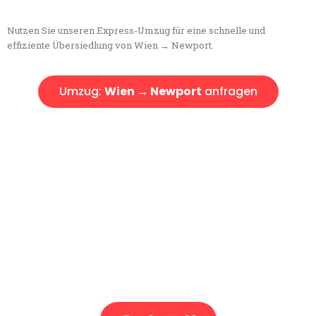
Nutzen Sie unseren Express-Umzug für eine schnelle und
effiziente Übersiedlung von Wien → Newport.
Umzug:
Wien → Newport
anfragen
Kostenlose Beratung!
Sie haben Fragen?
Sie haben Fragen zu Ihrem Transport oder benötigen eine Beratung
bezüglich Ihres Umzug?
Rufen Sie uns gerne an, unser Team aus Experten freut sich, Ihnen
kostenlos weiterzuhelfen!