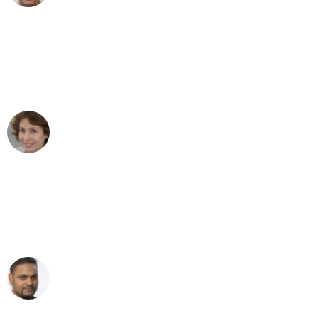
"Besser hätte ich mir den Umzug von
Wien nach Berlin nicht vorstellen
können - DANKE!"
Maria W
Umzug von Wien nach Berlin
"Mein Klavier kam in unter 24 Stunden
ohne einen Kratzer an - ein
erstklassiger Service!"
Ümit Y.
Klaviertransport in Wien