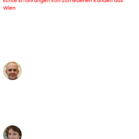
Echte Erfahrungen von zufriedenen Kunden aus
Wien
"Erste Klasse! Ein großes Dankeschön
an das gesamte Team von PST
Umzugsservice für ihren
außergewöhnlichen Service!"
Frederik F.
Umzug in Wien
"Besser hätte ich mir den Umzug von
Wien nach Berlin nicht vorstellen
können - DANKE!"
Maria W
Umzug von Wien nach Berlin