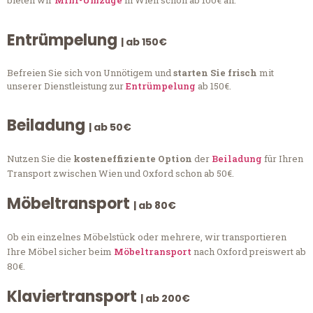
bieten wir
Mini-Umzüge
in Wien schon ab 100€ an.
Entrümpelung
| ab 150€
Befreien Sie sich von Unnötigem und
starten Sie frisch
mit
unserer Dienstleistung zur
Entrümpelung
ab 150€.
Beiladung
| ab 50€
Nutzen Sie die
kosteneffiziente Option
der
Beiladung
für Ihren
Transport zwischen Wien und Oxford schon ab 50€.
Möbeltransport
| ab 80€
Ob ein einzelnes Möbelstück oder mehrere, wir transportieren
Ihre Möbel sicher beim
Möbeltransport
nach Oxford preiswert ab
80€.
Klaviertransport
| ab 200€