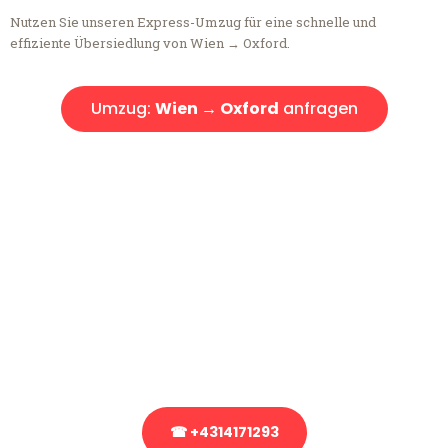
Nutzen Sie unseren Express-Umzug für eine schnelle und
effiziente Übersiedlung von Wien → Oxford.
Umzug:
Wien → Oxford
anfragen
Kostenlose Beratung!
Sie haben Fragen?
Sie haben Fragen zu Ihrem Transport oder benötigen eine Beratung
bezüglich Ihres Umzug?
Rufen Sie uns gerne an, unser Team aus Experten freut sich, Ihnen
kostenlos weiterzuhelfen!
☎ +4314171293