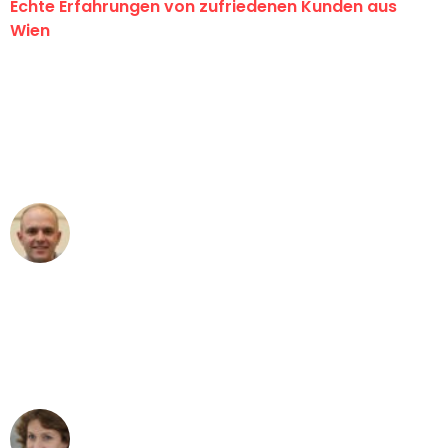
Echte Erfahrungen von zufriedenen Kunden aus
Wien
"Erste Klasse! Ein großes Dankeschön
an das gesamte Team von PST
Umzugsservice für ihren
außergewöhnlichen Service!"
Frederik F.
Umzug in Wien
"Besser hätte ich mir den Umzug von
Wien nach Berlin nicht vorstellen
können - DANKE!"
Maria W
Umzug von Wien nach Berlin