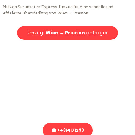
Nutzen Sie unseren Express-Umzug für eine schnelle und
effiziente Übersiedlung von Wien → Preston.
Umzug:
Wien → Preston
anfragen
Kostenlose Beratung!
Sie haben Fragen?
Sie haben Fragen zu Ihrem Transport oder benötigen eine Beratung
bezüglich Ihres Umzug?
Rufen Sie uns gerne an, unser Team aus Experten freut sich, Ihnen
kostenlos weiterzuhelfen!
☎ +4314171293