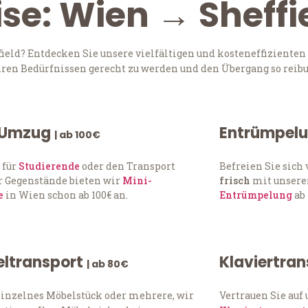
se: Wien → Sheffi
eld? Entdecken Sie unsere vielfältigen und kosteneffizienten
Ihren Bedürfnissen gerecht zu werden und den Übergang so reibu
 Umzug
Entrümpel
| ab 100€
 für
Studierende
oder den Transport
Befreien Sie sic
 Gegenstände bieten wir
Mini-
frisch
mit unserer
e
in Wien schon ab 100€ an.
Entrümpelung
ab 
ltransport
Klaviertra
| ab 80€
einzelnes Möbelstück oder mehrere, wir
Vertrauen Sie auf