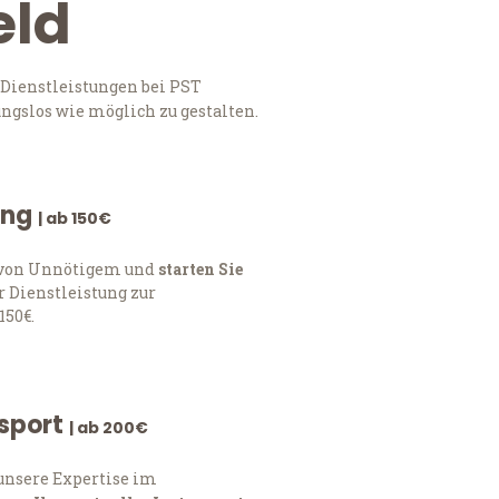
eld
 Dienstleistungen bei PST
ngslos wie möglich zu gestalten.
ung
| ab 150€
h von Unnötigem und
starten Sie
 Dienstleistung zur
150€.
nsport
| ab 200€
 unsere Expertise im