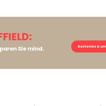
FIELD:
Kostenlos & un
paren Sie mind.