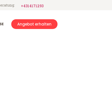
eratung:
+4314171293
SE
Angebot erhalten