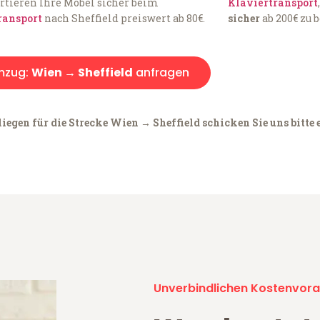
rtieren Ihre Möbel sicher beim
Klaviertransport
ransport
nach Sheffield preiswert ab 80€.
sicher
ab 200€ zu 
mzug:
Wien → Sheffield
anfragen
iegen für die Strecke Wien → Sheffield schicken Sie uns bitte 
Unverbindlichen Kostenvora