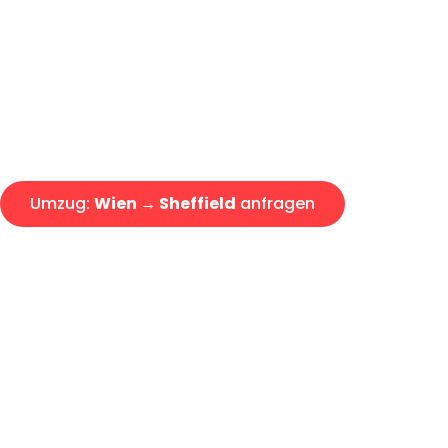
Express-Abwicklung in unter 2
Über 15 Jahre Erfahrung mit 
Angebot erhalten in unter 30 
Umzug:
Wien → Sheffield
anfragen
Alle Umzugsanfragen sind zu 100% kostenlos & unverbind