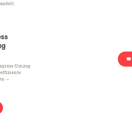
andelt.
Sie haben Fragen zu Ihr
Beratung bezüglich Ihr
Rufen Sie uns gerne an, 
ess
Ihnen kostenlos weiterz
ug
☎ 
Express-Umzug
 effiziente
Stattdessen eine u
en →