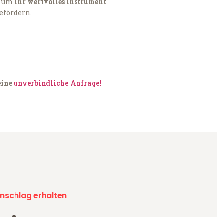
, um
Ihr wertvolles Instrument
befördern.
eine
unverbindliche Anfrage!
nschlag erhalten