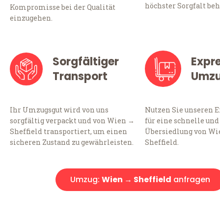
höchster Sorgfalt beh
Kompromisse bei der Qualität
einzugehen.
Sorgfältiger
Expr
Transport
Umz
Ihr Umzugsgut wird von uns
Nutzen Sie unseren 
sorgfältig verpackt und von Wien →
für eine schnelle und
Sheffield transportiert, um einen
Übersiedlung von Wi
sicheren Zustand zu gewährleisten.
Sheffield.
Umzug:
Wien → Sheffield
anfragen