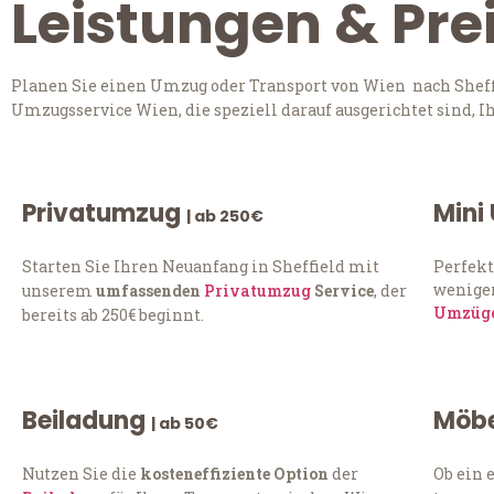
Leistungen & Prei
Planen Sie einen Umzug oder Transport von Wien nach Sheffi
Umzugsservice Wien, die speziell darauf ausgerichtet sind, 
Privatumzug
Mini
| ab 250€
Starten Sie Ihren Neuanfang in Sheffield mit
Perfekt
weniger
unserem
umfassenden
Privatumzug
Service
, der
Umzüg
bereits ab 250€ beginnt.
Beiladung
Möbe
| ab 50€
Nutzen Sie die
kosteneffiziente Option
der
Ob ein 