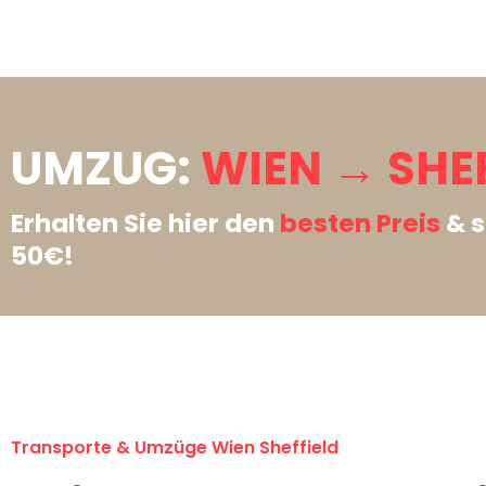
UMZUG:
WIEN → SHEF
Erhalten Sie hier den
besten Preis
& s
50€!
Transporte & Umzüge Wien Sheffield