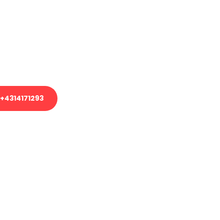
em Transport oder benötigen eine
es Umzug?
unser Team aus Experten freut sich,
uhelfen!
+4314171293
nverbindliche Anfrage senden