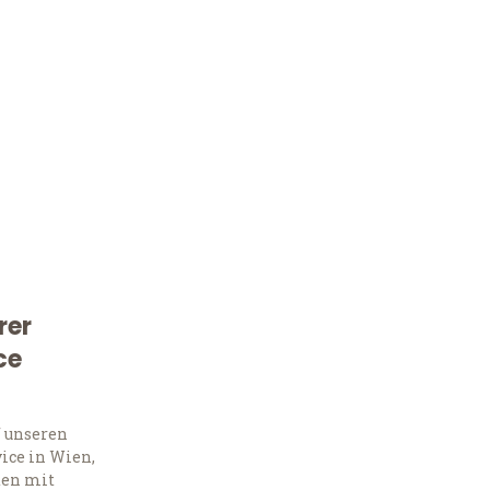
rer
Kostenlose Beratung!
ce
Sie 
f unseren
Frag
ice in Wien,
ten mit