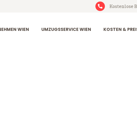
Kostenlose B
EHMEN WIEN
UMZUGSSERVICE WIEN
KOSTEN & PREI
effield
d (ab 199€)