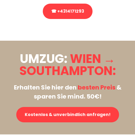
☎ +4314171293
Stattdessen eine unverbindliche Anfrage senden
UMZUG:
WIEN →
SOUTHAMPTON:
Erhalten Sie hier den
besten Preis
&
sparen Sie mind. 50€!
Kostenlos & unverbindlich anfragen!