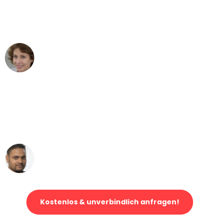
Wien nach Berlin nicht vorstellen
können - DANKE!"
Maria W
Umzug von Wien nach Berlin
"Mein Klavier kam in unter 24 Stunden
ohne einen Kratzer an - ein
erstklassiger Service!"
Ümit Y.
Klaviertransport in Wien
Kostenlos & unverbindlich anfragen!