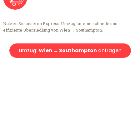
Nutzen Sie unseren Express-Umzug für eine schnelle und
effiziente Übersiedlung von Wien → Southampton.
Umzug:
Wien → Southampton
anfragen
Kostenlose Beratung!
Sie haben Fragen?
Sie haben Fragen zu Ihrem Transport oder benötigen eine Beratung
bezüglich Ihres Umzug?
Rufen Sie uns gerne an, unser Team aus Experten freut sich, Ihnen
kostenlos weiterzuhelfen!