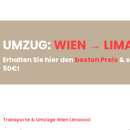
UMZUG:
WIEN → LIM
Erhalten Sie hier den
besten Preis
& s
50€!
Transporte & Umzüge Wien Limassol