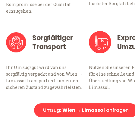
höchster Sorgfalt beh
Kompromisse bei der Qualität
einzugehen.
Sorgfältiger
Expr
Transport
Umz
Ihr Umzugsgut wird von uns
Nutzen Sie unseren 
sorgfältig verpackt und von Wien →
für eine schnelle und
Limassol transportiert, um einen
Übersiedlung von Wi
sicheren Zustand zu gewährleisten.
Limassol.
Umzug:
Wien → Limassol
anfragen