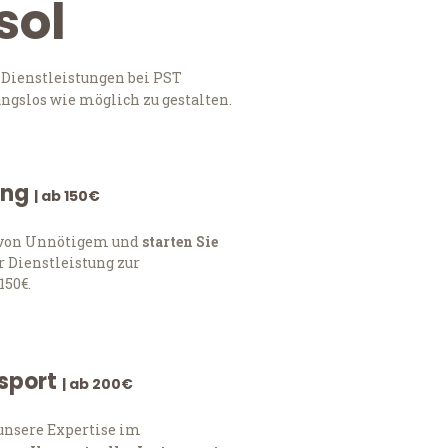
sol
 Dienstleistungen bei PST
ngslos wie möglich zu gestalten.
ung
| ab 150€
h von Unnötigem und
starten Sie
 Dienstleistung zur
150€.
nsport
| ab 200€
 unsere Expertise im