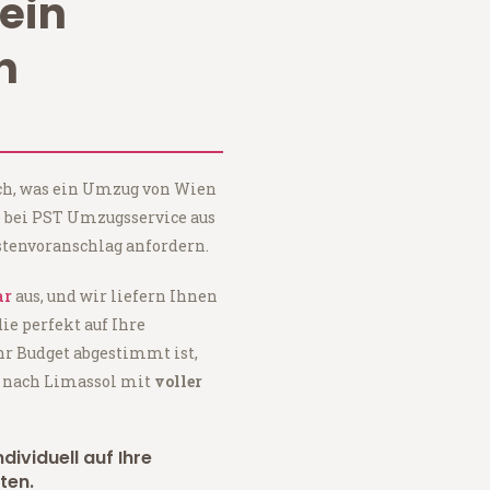
ein
n
ach, was ein Umzug von Wien
e bei PST Umzugsservice aus
tenvoranschlag anfordern.
ar
aus, und wir liefern Ihnen
 die perfekt auf Ihre
hr Budget abgestimmt ist,
n nach Limassol mit
voller
dividuell auf Ihre
ten.