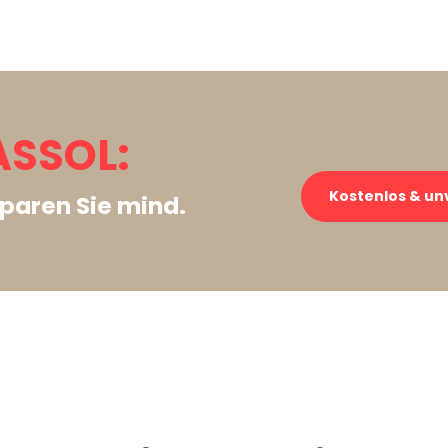
ASSOL:
Kostenlos & un
paren Sie mind.