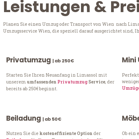
Leistungen & Pre
Planen Sie einen Umzug oder Transport von Wien nach Limass
Umzugsservice Wien, die speziell darauf ausgerichtet sind, 
Privatumzug
Mini
| ab 250€
Starten Sie Ihren Neuanfang in Limassol mit
Perfekt
weniger
unserem
umfassenden
Privatumzug
Service
, der
Umzüg
bereits ab 250€ beginnt.
Beiladung
Möbe
| ab 50€
Nutzen Sie die
kosteneffiziente Option
der
Ob ein 