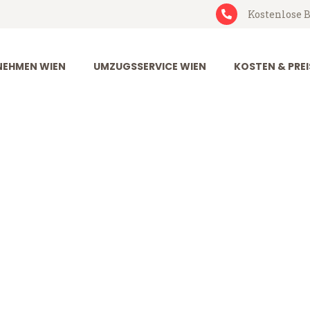
Kostenlose B
EHMEN WIEN
UMZUGSSERVICE WIEN
KOSTEN & PREI
imassol
l (ab 199€)