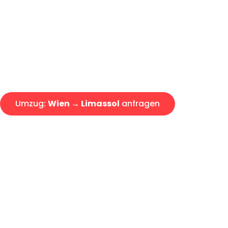
Express-Abwicklung in unter 2
Über 15 Jahre Erfahrung mit 
Angebot erhalten in unter 30 
Umzug:
Wien → Limassol
anfragen
Alle Umzugsanfragen sind zu 100% kostenlos & unverbind