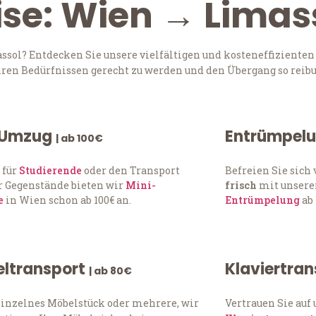
ise: Wien → Limas
ol? Entdecken Sie unsere vielfältigen und kosteneffizienten
Ihren Bedürfnissen gerecht zu werden und den Übergang so reibu
 Umzug
Entrümpel
| ab 100€
 für
Studierende
oder den Transport
Befreien Sie sic
 Gegenstände bieten wir
Mini-
frisch
mit unserer
e
in Wien schon ab 100€ an.
Entrümpelung
ab 
ltransport
Klaviertra
| ab 80€
einzelnes Möbelstück oder mehrere, wir
Vertrauen Sie auf