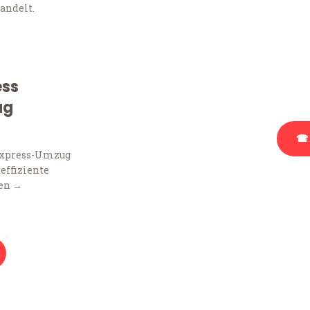
andelt.
Sie haben Fragen zu Ihr
Beratung bezüglich Ihr
Rufen Sie uns gerne an, 
ess
Ihnen kostenlos weiterz
ug
☎ 
Express-Umzug
 effiziente
Stattdessen eine u
en →