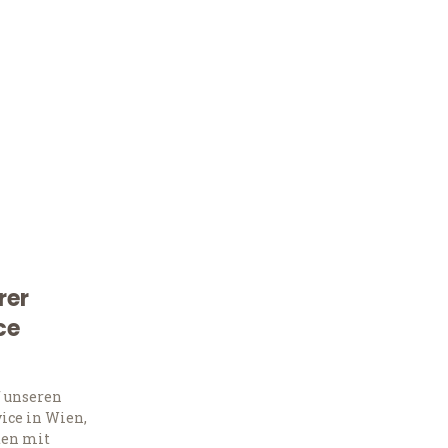
rer
Kostenlose Beratung!
ce
Sie 
f unseren
Frag
ice in Wien,
ten mit