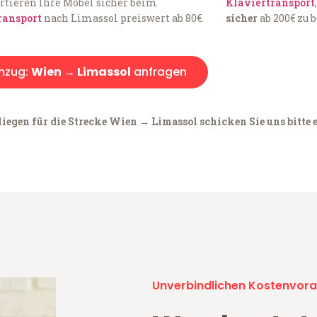
rtieren Ihre Möbel sicher beim
Klaviertransport
ransport
nach Limassol preiswert ab 80€.
sicher
ab 200€ zu 
mzug:
Wien → Limassol
anfragen
iegen für die Strecke Wien → Limassol schicken Sie uns bitte 
Unverbindlichen Kostenvora