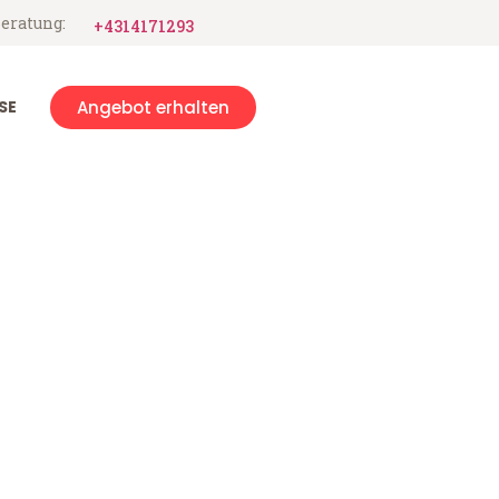
eratung:
+4314171293
SE
Angebot erhalten