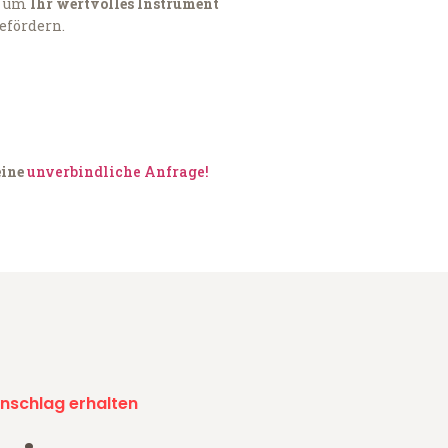
, um
Ihr wertvolles Instrument
befördern.
eine
unverbindliche Anfrage!
nschlag erhalten