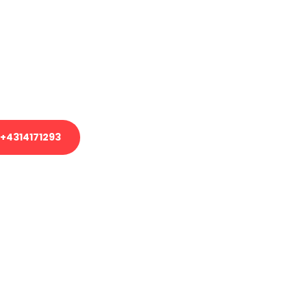
em Transport oder benötigen eine
es Umzug?
unser Team aus Experten freut sich,
uhelfen!
+4314171293
nverbindliche Anfrage senden