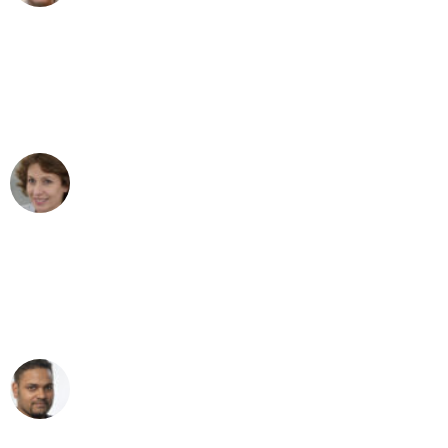
"Besser hätte ich mir den Umzug von
Wien nach Berlin nicht vorstellen
können - DANKE!"
Maria W
Umzug von Wien nach Berlin
"Mein Klavier kam in unter 24 Stunden
ohne einen Kratzer an - ein
erstklassiger Service!"
Ümit Y.
Klaviertransport in Wien