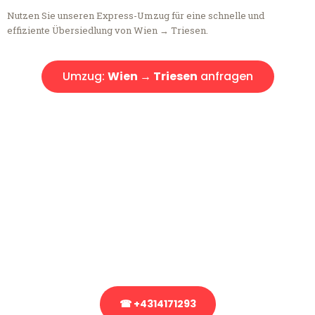
Nutzen Sie unseren Express-Umzug für eine schnelle und
effiziente Übersiedlung von Wien → Triesen.
Umzug:
Wien → Triesen
anfragen
Kostenlose Beratung!
Sie haben Fragen?
Sie haben Fragen zu Ihrem Transport oder benötigen eine Beratung
bezüglich Ihres Umzug?
Rufen Sie uns gerne an, unser Team aus Experten freut sich, Ihnen
kostenlos weiterzuhelfen!
☎ +4314171293