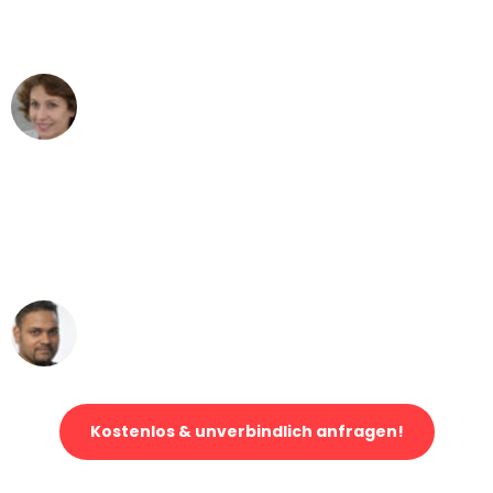
Wien nach Berlin nicht vorstellen
können - DANKE!"
Maria W
Umzug von Wien nach Berlin
"Mein Klavier kam in unter 24 Stunden
ohne einen Kratzer an - ein
erstklassiger Service!"
Ümit Y.
Klaviertransport in Wien
Kostenlos & unverbindlich anfragen!
Jetzt anfragen und der nächste glückliche Kunde werden. Alle