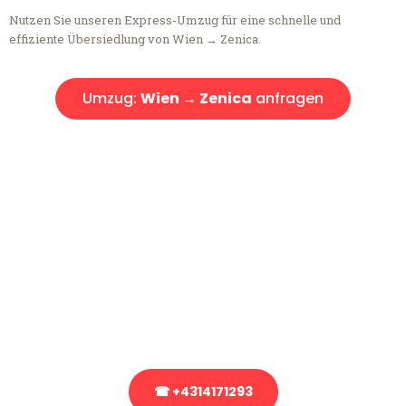
Nutzen Sie unseren Express-Umzug für eine schnelle und
effiziente Übersiedlung von Wien → Zenica.
Umzug:
Wien → Zenica
anfragen
Kostenlose Beratung!
Sie haben Fragen?
Sie haben Fragen zu Ihrem Transport oder benötigen eine Beratung
bezüglich Ihres Umzug?
Rufen Sie uns gerne an, unser Team aus Experten freut sich, Ihnen
kostenlos weiterzuhelfen!
☎ +4314171293