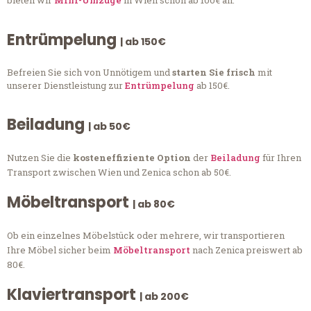
bieten wir
Mini-Umzüge
in Wien schon ab 100€ an.
Entrümpelung
| ab 150€
Befreien Sie sich von Unnötigem und
starten Sie frisch
mit
unserer Dienstleistung zur
Entrümpelung
ab 150€.
Beiladung
| ab 50€
Nutzen Sie die
kosteneffiziente Option
der
Beiladung
für Ihren
Transport zwischen Wien und Zenica schon ab 50€.
Möbeltransport
| ab 80€
Ob ein einzelnes Möbelstück oder mehrere, wir transportieren
Ihre Möbel sicher beim
Möbeltransport
nach Zenica preiswert ab
80€.
Klaviertransport
| ab 200€