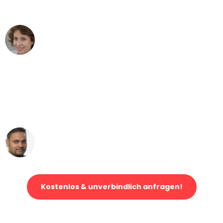
können - DANKE!"
Maria W
Umzug von Wien nach Berlin
"Mein Klavier kam in unter 24 Stunden
ohne einen Kratzer an - ein
erstklassiger Service!"
Ümit Y.
Klaviertransport in Wien
Kostenlos & unverbindlich anfragen!
Jetzt anfragen und der nächste glückliche Kunde werden. Alle