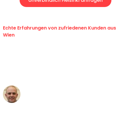
Unverbindlich Helsinki anfragen
Echte Erfahrungen von zufriedenen Kunden aus
Wien
"Erste Klasse! Ein großes Dankeschön
an das gesamte Team von PST
Umzugsservice für ihren
außergewöhnlichen Service!"
Frederik F.
Umzug in Wien
"Besser hätte ich mir den Umzug von
Wien nach Berlin nicht vorstellen