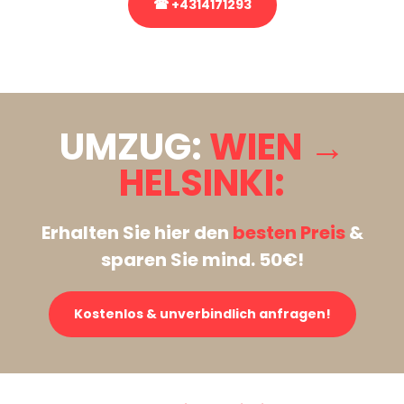
☎ +4314171293
Stattdessen eine unverbindliche Anfrage senden
UMZUG:
WIEN →
HELSINKI:
Erhalten Sie hier den
besten Preis
&
sparen Sie mind. 50€!
Kostenlos & unverbindlich anfragen!