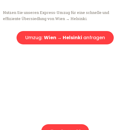
Nutzen Sie unseren Express-Umzug für eine schnelle und
effiziente Übersiedlung von Wien → Helsinki.
Umzug:
Wien → Helsinki
anfragen
Kostenlose Beratung!
Sie haben Fragen?
Sie haben Fragen zu Ihrem Transport oder benötigen eine Beratung
bezüglich Ihres Umzug?
Rufen Sie uns gerne an, unser Team aus Experten freut sich, Ihnen
kostenlos weiterzuhelfen!