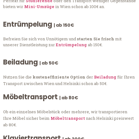
Perfekt für
Studierende
oder den Transport weniger Gegenstände
bieten wir
Mini-Umzüge
in Wien schon ab 100€ an.
Entrümpelung
| ab 150€
Befreien Sie sich von Unnötigem und
starten Sie frisch
mit
unserer Dienstleistung zur
Entrümpelung
ab 150€.
Beiladung
| ab 50€
Nutzen Sie die
kosteneffiziente Option
der
Beiladung
für Ihren
Transport zwischen Wien und Helsinki schon ab 50€.
Möbeltransport
| ab 80€
Ob ein einzelnes Möbelstück oder mehrere, wir transportieren
Ihre Möbel sicher beim
Möbeltransport
nach Helsinki preiswert
ab 80€.
Klaviertransport