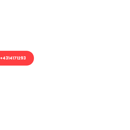
em Transport oder benötigen eine
es Umzug?
unser Team aus Experten freut sich,
uhelfen!
+4314171293
nverbindliche Anfrage senden