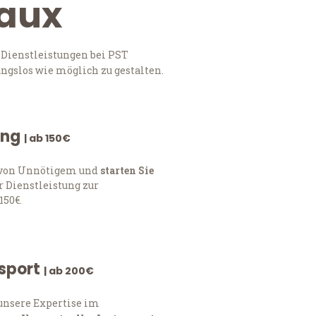
eaux
 Dienstleistungen bei PST
ngslos wie möglich zu gestalten.
ung
| ab 150€
h von Unnötigem und
starten Sie
 Dienstleistung zur
150€.
nsport
| ab 200€
 unsere Expertise im