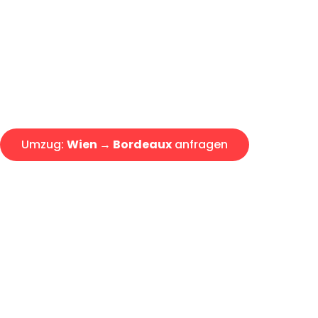
Express-Abwicklung in unter 2
Über 15 Jahre Erfahrung mit 
Angebot erhalten in unter 30 
Umzug:
Wien → Bordeaux
anfragen
Alle Umzugsanfragen sind zu 100% kostenlos & unverbind