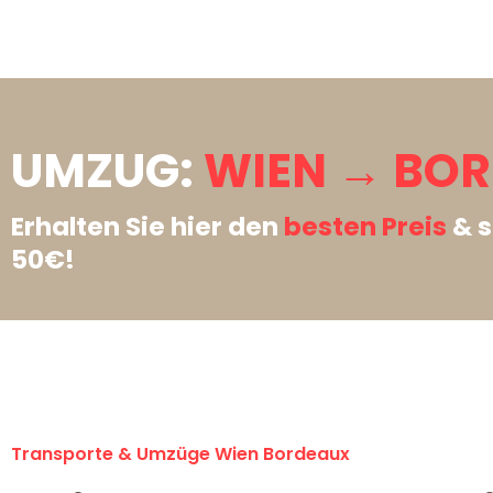
UMZUG:
WIEN → BOR
Erhalten Sie hier den
besten Preis
& s
50€!
Transporte & Umzüge Wien Bordeaux