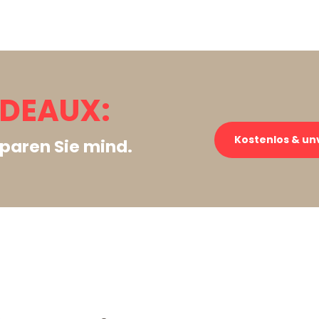
DEAUX:
Kostenlos & un
paren Sie mind.