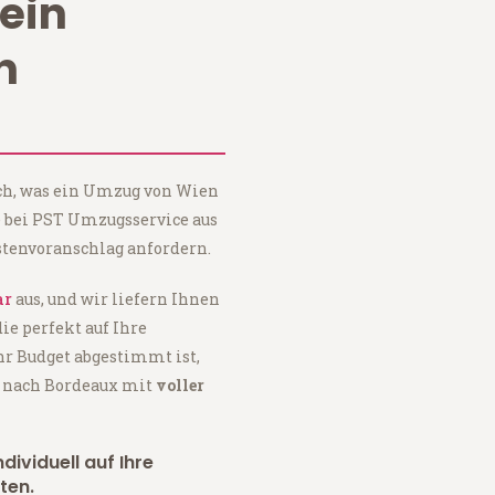
ein
n
ach, was ein Umzug von Wien
e bei PST Umzugsservice aus
tenvoranschlag anfordern.
ar
aus, und wir liefern Ihnen
 die perfekt auf Ihre
hr Budget abgestimmt ist,
n nach Bordeaux mit
voller
dividuell auf Ihre
ten.