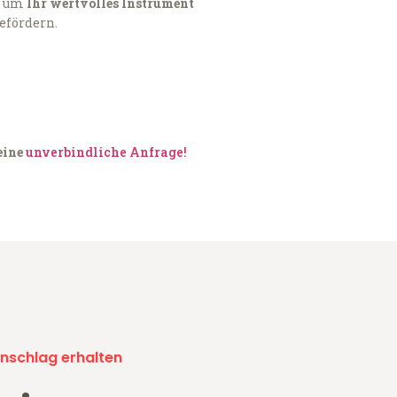
, um
Ihr wertvolles Instrument
befördern.
eine
unverbindliche Anfrage!
nschlag erhalten