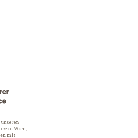
rer
Kostenlose Beratung!
ce
Sie 
f unseren
Frag
ice in Wien,
ten mit