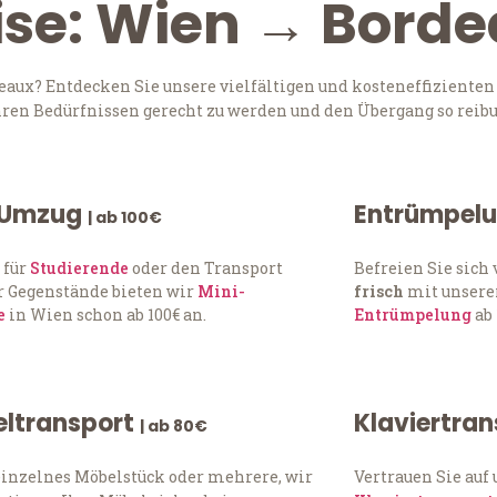
ise: Wien → Bord
ux? Entdecken Sie unsere vielfältigen und kosteneffizienten
Ihren Bedürfnissen gerecht zu werden und den Übergang so reibu
 Umzug
Entrümpel
| ab 100€
 für
Studierende
oder den Transport
Befreien Sie sic
 Gegenstände bieten wir
Mini-
frisch
mit unserer
e
in Wien schon ab 100€ an.
Entrümpelung
ab 
ltransport
Klaviertra
| ab 80€
einzelnes Möbelstück oder mehrere, wir
Vertrauen Sie auf