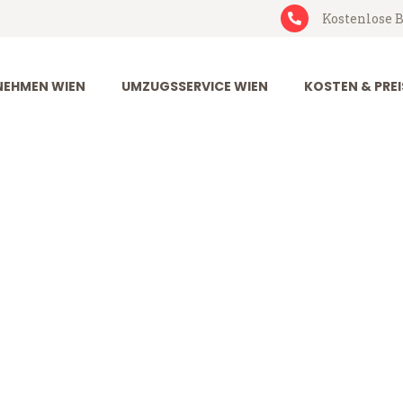
Kostenlose B
EHMEN WIEN
UMZUGSSERVICE WIEN
KOSTEN & PREI
ordeaux
ux (ab 199€)