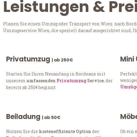
Leistungen & Pre
Planen Sie einen Umzug oder Transport von Wien nach Bordea
Umzugsservice Wien, die speziell darauf ausgerichtet sind, 
Privatumzug
Mini
| ab 250€
Starten Sie Ihren Neuanfang in Bordeaux mit
Perfekt
weniger
unserem
umfassenden
Privatumzug
Service
, der
Umzüg
bereits ab 250€ beginnt.
Beiladung
Möbe
| ab 50€
Nutzen Sie die
kosteneffiziente Option
der
Ob ein 