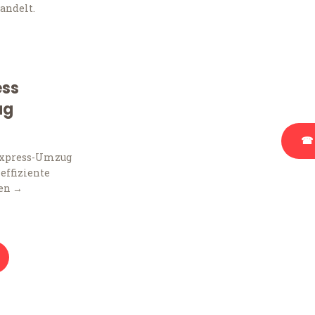
andelt.
Sie haben Fragen zu Ihr
Beratung bezüglich Ihr
Rufen Sie uns gerne an, 
ess
Ihnen kostenlos weiterz
ug
☎ 
Express-Umzug
 effiziente
Stattdessen eine u
en →