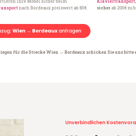
rtieren Ihre Möbel sicher beim
Klaviertransport
ransport
nach Bordeaux preiswert ab 80€.
sicher
ab 200€ zu 
zug:
Wien → Bordeaux
anfragen
iegen für die Strecke Wien → Bordeaux schicken Sie uns bitte 
Unverbindlichen Kostenvora