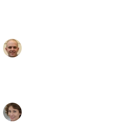
an das gesamte Team von PST
Umzugsservice für ihren
außergewöhnlichen Service!"
Frederik F.
Umzug in Wien
"Besser hätte ich mir den Umzug von
Wien nach Berlin nicht vorstellen
können - DANKE!"
Maria W
Umzug von Wien nach Berlin
"Mein Klavier kam in unter 24 Stunden