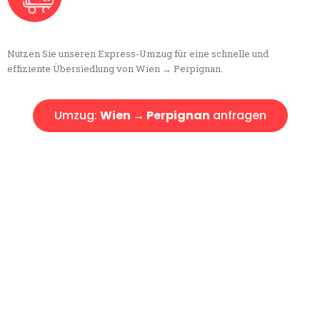
Nutzen Sie unseren Express-Umzug für eine schnelle und
effiziente Übersiedlung von Wien → Perpignan.
Umzug:
Wien → Perpignan
anfragen
Kostenlose Beratung!
Sie haben Fragen?
Sie haben Fragen zu Ihrem Transport oder benötigen eine Beratung
bezüglich Ihres Umzug?
Rufen Sie uns gerne an, unser Team aus Experten freut sich, Ihnen
kostenlos weiterzuhelfen!