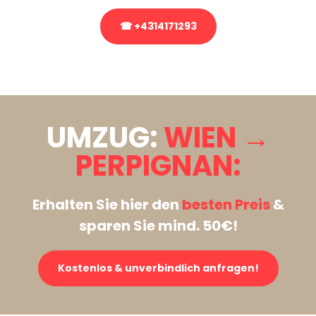
☎ +4314171293
Stattdessen eine unverbindliche Anfrage senden
UMZUG:
WIEN →
PERPIGNAN:
Erhalten Sie hier den
besten Preis
&
sparen Sie mind. 50€!
Kostenlos & unverbindlich anfragen!