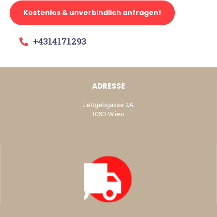
Kostenlos & unverbindlich anfragen!
+4314171293
ADRESSE
Leitgebgasse 2A
1050 Wien