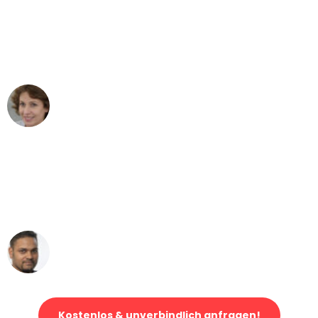
"Besser hätte ich mir den Umzug von
Wien nach Berlin nicht vorstellen
können - DANKE!"
Maria W
Umzug von Wien nach Berlin
"Mein Klavier kam in unter 24 Stunden
ohne einen Kratzer an - ein
erstklassiger Service!"
Ümit Y.
Klaviertransport in Wien
Kostenlos & unverbindlich anfragen!