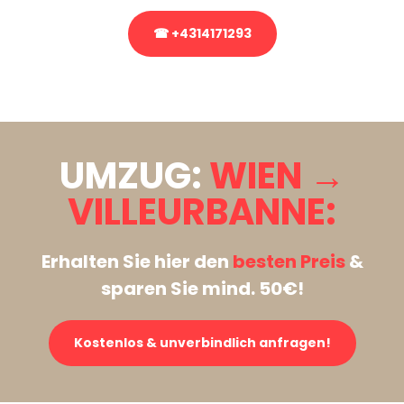
☎ +4314171293
Stattdessen eine unverbindliche Anfrage senden
UMZUG:
WIEN →
VILLEURBANNE:
Erhalten Sie hier den
besten Preis
&
sparen Sie mind. 50€!
Kostenlos & unverbindlich anfragen!