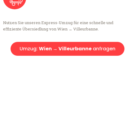
Nutzen Sie unseren Express-Umzug für eine schnelle und
effiziente Übersiedlung von Wien → Villeurbanne.
Umzug:
Wien → Villeurbanne
anfragen
Kostenlose Beratung!
Sie haben Fragen?
Sie haben Fragen zu Ihrem Transport oder benötigen eine Beratung
bezüglich Ihres Umzug?
Rufen Sie uns gerne an, unser Team aus Experten freut sich, Ihnen
kostenlos weiterzuhelfen!