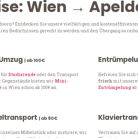
ise: Wien → Apel
orn? Entdecken Sie unsere vielfältigen und kosteneffiziente
Ihren Bedürfnissen gerecht zu werden und den Übergang so reibu
 Umzug
Entrümpel
| ab 100€
 für
Studierende
oder den Transport
Befreien Sie sic
 Gegenstände bieten wir
Mini-
frisch
mit unserer
e
in Wien schon ab 100€ an.
Entrümpelung
ab 
ltransport
Klaviertra
| ab 80€
einzelnes Möbelstück oder mehrere, wir
Vertrauen Sie auf