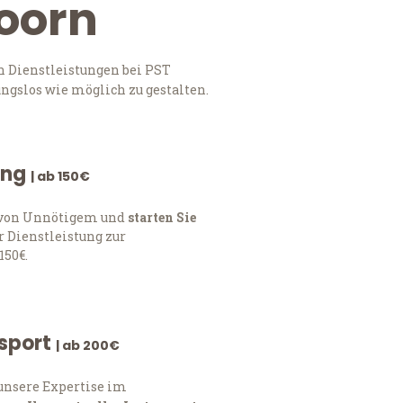
doorn
n Dienstleistungen bei PST
ngslos wie möglich zu gestalten.
ung
| ab 150€
h von Unnötigem und
starten Sie
 Dienstleistung zur
150€.
nsport
| ab 200€
 unsere Expertise im