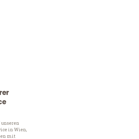
rer
Kostenlose Beratung!
ce
Sie 
f unseren
Frag
ice in Wien,
ten mit