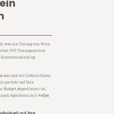
ein
n
ach, was ein Umzug von Wien
ie bei PST Umzugsservice
 Kostenvoranschlag
ar
aus, und wir liefern Ihnen
 die perfekt auf Ihre
hr Budget abgestimmt ist,
n nach Apeldoorn mit
voller
dividuell auf Ihre