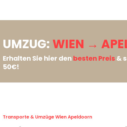
UMZUG:
WIEN → APE
Erhalten Sie hier den
besten Preis
& s
50€!
Transporte & Umzüge Wien Apeldoorn