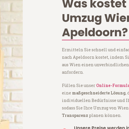
Was kostet 
Umzug Wie
Apeldoorn?
Ermitteln Sie schnell und einf
nach Apeldoorn kostet, indem S
aus Wien einen unverbindlichen
anfordern.
Füllen Sie unser
Online-Formul
eine
maßgeschneiderte Lösung
,
individuellen Bedürfnisse und I
sodass Sie Ihre Umzug von Wie
Transparenz
planen können.
Unsere Preise werden in