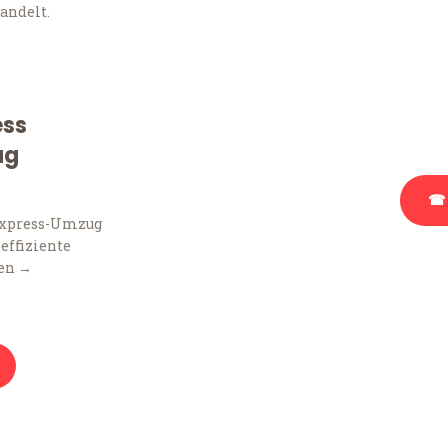
andelt.
Sie haben Fragen zu Ihr
Beratung bezüglich Ihr
Rufen Sie uns gerne an, 
ess
Ihnen kostenlos weiterz
ug
☎ 
Express-Umzug
 effiziente
Stattdessen eine u
en →