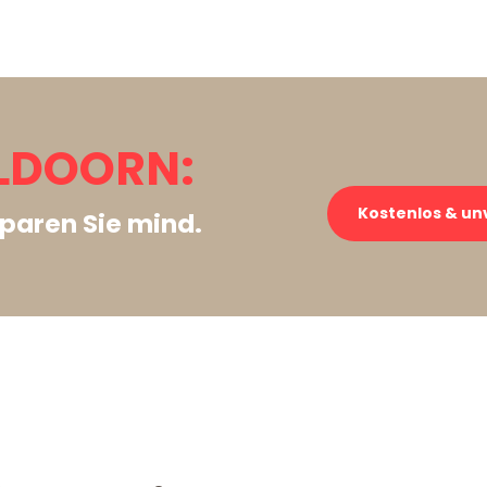
LDOORN:
Kostenlos & un
paren Sie mind.