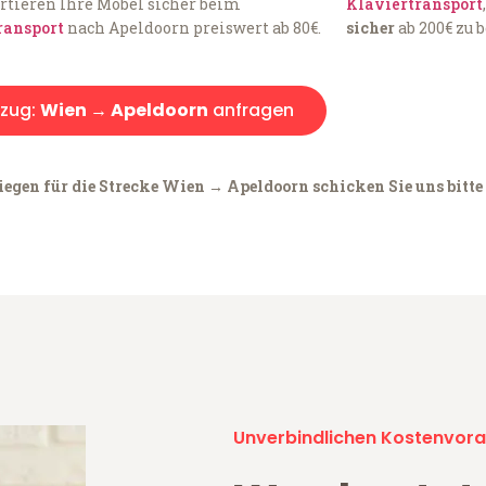
rtieren Ihre Möbel sicher beim
Klaviertransport
ransport
nach Apeldoorn preiswert ab 80€.
sicher
ab 200€ zu 
zug:
Wien → Apeldoorn
anfragen
iegen für die Strecke Wien → Apeldoorn schicken Sie uns bitte
Unverbindlichen Kostenvora