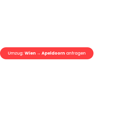
Express-Abwicklung in unter 2
Über 15 Jahre Erfahrung mit 
Angebot erhalten in unter 30 
Umzug:
Wien → Apeldoorn
anfragen
Alle Umzugsanfragen sind zu 100% kostenlos & unverbind