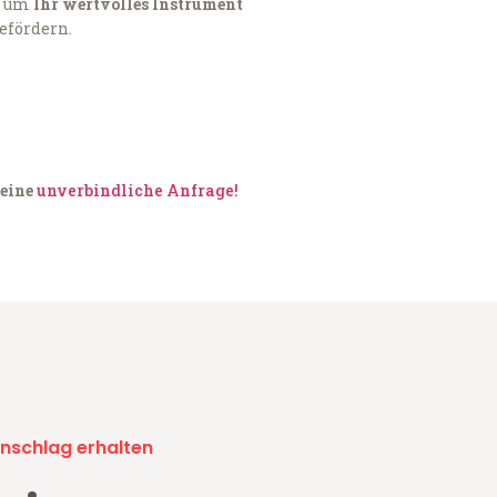
, um
Ihr wertvolles Instrument
befördern.
 eine
unverbindliche Anfrage!
nschlag erhalten