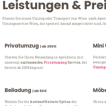
Leistungen & Pre
Planen Sie einen Umzug oder Transport von Wien nach Apeldo
Umzugsservice Wien, die speziell darauf ausgerichtet sind, 
Privatumzug
Mini
| ab 250€
Starten Sie Ihren Neuanfang in Apeldoorn mit
Perfekt
weniger
unserem
umfassenden
Privatumzug
Service
, der
Umzüg
bereits ab 250€ beginnt.
Beiladung
Möbe
| ab 50€
Nutzen Sie die
kosteneffiziente Option
der
Ob ein 