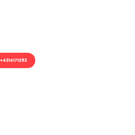
em Transport oder benötigen eine
es Umzug?
unser Team aus Experten freut sich,
uhelfen!
+4314171293
nverbindliche Anfrage senden