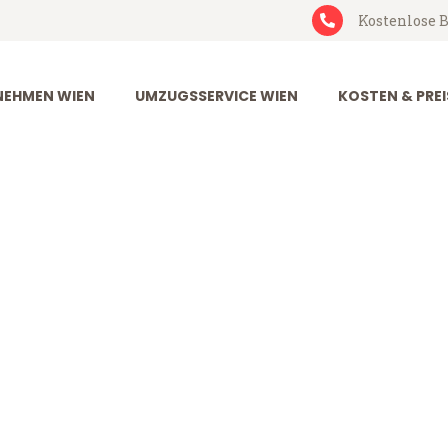
Kostenlose B
EHMEN WIEN
UMZUGSSERVICE WIEN
KOSTEN & PREI
peldoorn
orn (ab 199€)