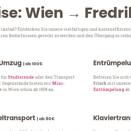
ise: Wien → Fredr
kstad? Entdecken Sie unsere vielfältigen und kosteneffizient
Ihren Bedürfnissen gerecht zu werden und den Übergang so reibu
 Umzug
Entrümpel
| ab 100€
 für
Studierende
oder den Transport
Befreien Sie sic
 Gegenstände bieten wir
Mini-
frisch
mit unserer
e
in Wien schon ab 100€ an.
Entrümpelung
ab 
ltransport
Klaviertra
| ab 80€