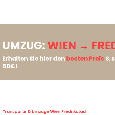
UMZUG:
WIEN → FRE
Erhalten Sie hier den
besten Preis
& s
50€!
Transporte & Umzüge Wien Fredrikstad