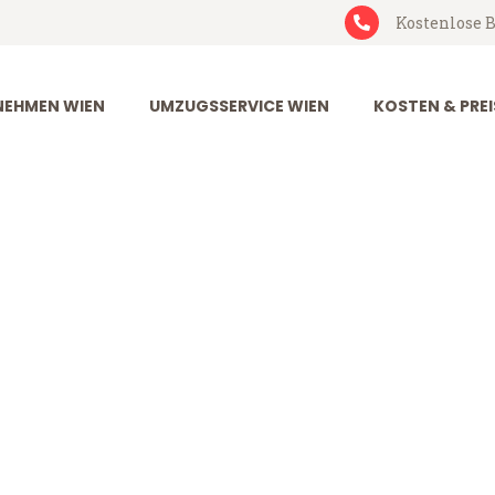
Kostenlose B
EHMEN WIEN
UMZUGSSERVICE WIEN
KOSTEN & PREI
redrikstad
stad (ab 199€)