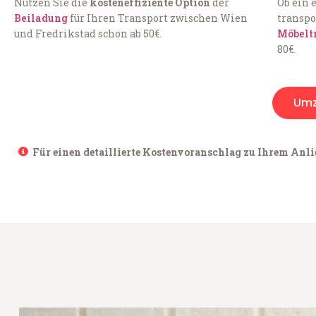
Nutzen Sie die
kosteneffiziente Option
der
Ob ein 
Beiladung
für Ihren Transport zwischen Wien
transpo
und Fredrikstad schon ab 50€.
Möbelt
80€.
Umz
Für einen detaillierte Kostenvoranschlag zu Ihrem Anli