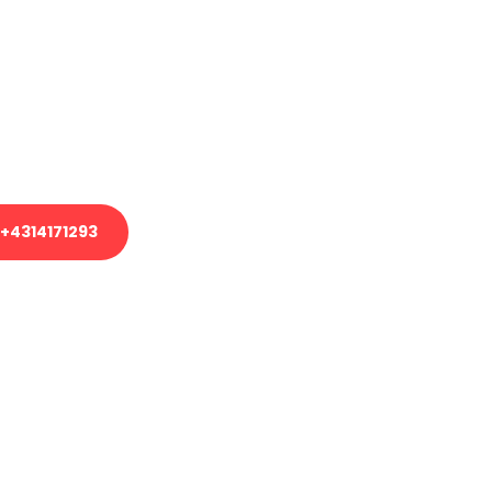
en?
em Transport oder benötigen eine
es Umzug?
unser Team aus Experten freut sich,
uhelfen!
+4314171293
nverbindliche Anfrage senden