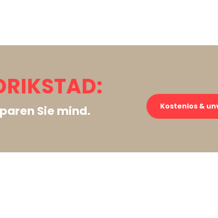
DRIKSTAD:
Kostenlos & un
paren Sie mind.