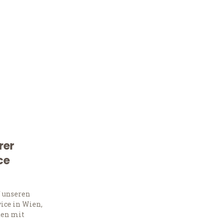
rer
ce
Kostenlose Beratung!
Sie 
f unseren
ice in Wien,
ten mit