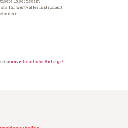
 unsere Expertise im
, um
Ihr wertvolles Instrument
befördern.
e eine
unverbindliche Anfrage!
nschlag erhalten