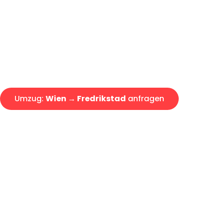
Express-Abwicklung in unter 2
Über 15 Jahre Erfahrung mit 
Angebot erhalten in unter 30 
Umzug:
Wien → Fredrikstad
anfragen
Alle Umzugsanfragen sind zu 100% kostenlos & unverbind