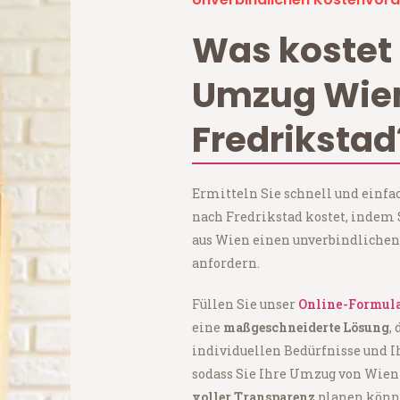
Was kostet 
Umzug Wie
Fredrikstad
Ermitteln Sie schnell und einf
nach Fredrikstad kostet, indem
aus Wien einen unverbindlichen
anfordern.
Füllen Sie unser
Online-Formul
eine
maßgeschneiderte Lösung
,
individuellen Bedürfnisse und I
sodass Sie Ihre Umzug von Wien
voller Transparenz
planen könn