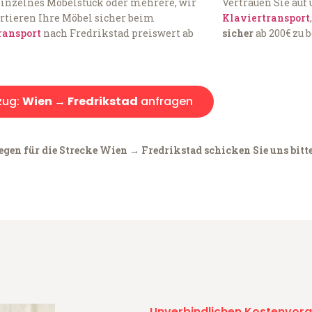
einzelnes Möbelstück oder mehrere, wir
Vertrauen Sie auf
rtieren Ihre Möbel sicher beim
Klaviertransport
ransport
nach Fredrikstad preiswert ab
sicher
ab 200€ zu 
ug:
Wien → Fredrikstad
anfragen
egen für die Strecke Wien → Fredrikstad schicken Sie uns bitt
Unverbindlichen Kostenvora