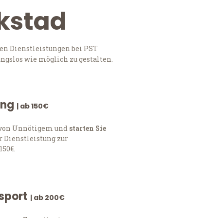
ikstad
en Dienstleistungen bei PST
ngslos wie möglich zu gestalten.
ung
| ab 150€
h von Unnötigem und
starten Sie
 Dienstleistung zur
150€.
nsport
| ab 200€