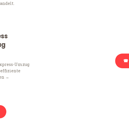
Frag
andelt.
Sie haben Fragen zu Ihr
Beratung bezüglich Ihr
ess
Rufen Sie uns gerne an, 
Ihnen kostenlos weiterz
ug
☎ 
Express-Umzug
 effiziente
en →
Stattdessen eine u