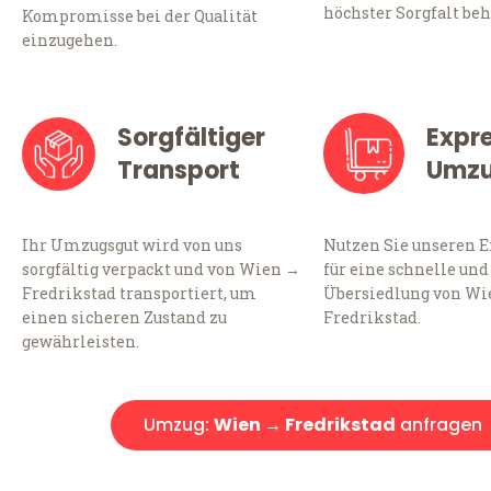
höchster Sorgfalt beh
Kompromisse bei der Qualität
einzugehen.
Sorgfältiger
Expr
Transport
Umz
Ihr Umzugsgut wird von uns
Nutzen Sie unseren 
sorgfältig verpackt und von Wien →
für eine schnelle und
Fredrikstad transportiert, um
Übersiedlung von Wi
einen sicheren Zustand zu
Fredrikstad.
gewährleisten.
Umzug:
Wien → Fredrikstad
anfragen