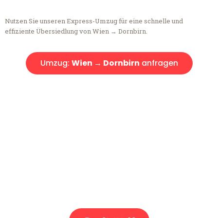
Nutzen Sie unseren Express-Umzug für eine schnelle und
effiziente Übersiedlung von Wien → Dornbirn.
Umzug:
Wien → Dornbirn
anfragen
Kostenlose Beratung!
Sie haben Fragen?
Sie haben Fragen zu Ihrem Transport oder benötigen eine Beratung
bezüglich Ihres Umzug?
Rufen Sie uns gerne an, unser Team aus Experten freut sich, Ihnen
kostenlos weiterzuhelfen!