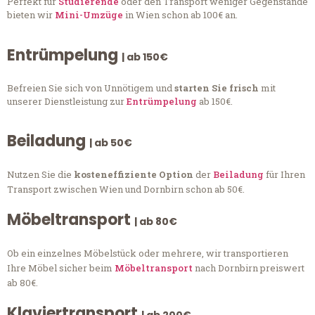
Perfekt für
Studierende
oder den Transport weniger Gegenstände
bieten wir
Mini-Umzüge
in Wien schon ab 100€ an.
Entrümpelung
| ab 150€
Befreien Sie sich von Unnötigem und
starten Sie frisch
mit
unserer Dienstleistung zur
Entrümpelung
ab 150€.
Beiladung
| ab 50€
Nutzen Sie die
kosteneffiziente Option
der
Beiladung
für Ihren
Transport zwischen Wien und Dornbirn schon ab 50€.
Möbeltransport
| ab 80€
Ob ein einzelnes Möbelstück oder mehrere, wir transportieren
Ihre Möbel sicher beim
Möbeltransport
nach Dornbirn preiswert
ab 80€.
Klaviertransport