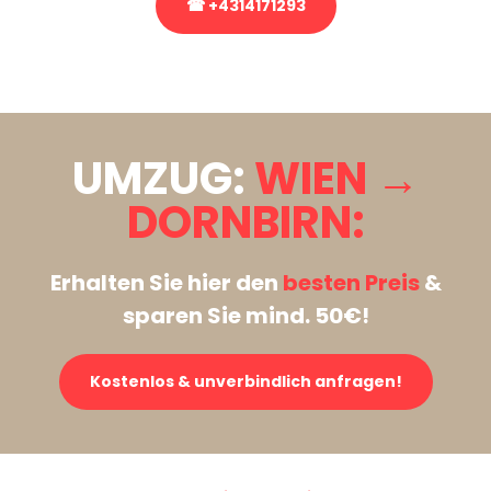
☎ +4314171293
Stattdessen eine unverbindliche Anfrage senden
UMZUG:
WIEN →
DORNBIRN:
Erhalten Sie hier den
besten Preis
&
sparen Sie mind. 50€!
Kostenlos & unverbindlich anfragen!