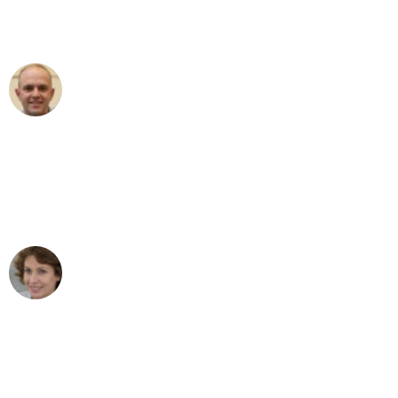
Umzugsservice für ihren
außergewöhnlichen Service!"
Frederik F.
Umzug in Wien
"Besser hätte ich mir den Umzug von
Wien nach Berlin nicht vorstellen
können - DANKE!"
Maria W
Umzug von Wien nach Berlin
"Mein Klavier kam in unter 24 Stunden
ohne einen Kratzer an - ein
erstklassiger Service!"