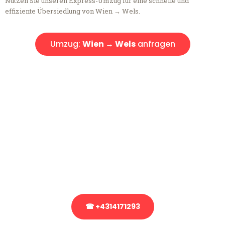
Nutzen Sie unseren Express-Umzug für eine schnelle und
effiziente Übersiedlung von Wien → Wels.
Umzug:
Wien → Wels
anfragen
Kostenlose Beratung!
Sie haben Fragen?
Sie haben Fragen zu Ihrem Transport oder benötigen eine Beratung
bezüglich Ihres Umzug?
Rufen Sie uns gerne an, unser Team aus Experten freut sich, Ihnen
kostenlos weiterzuhelfen!
☎ +4314171293