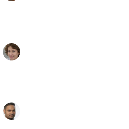
"Besser hätte ich mir den Umzug von
Wien nach Berlin nicht vorstellen
können - DANKE!"
Maria W
Umzug von Wien nach Berlin
"Mein Klavier kam in unter 24 Stunden
ohne einen Kratzer an - ein
erstklassiger Service!"
Ümit Y.
Klaviertransport in Wien