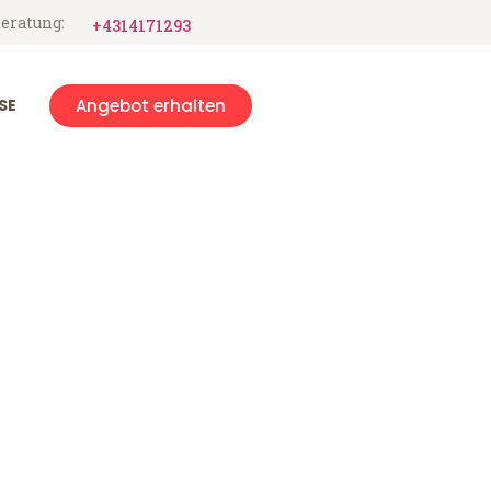
eratung:
+4314171293
SE
Angebot erhalten