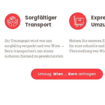
Sorgfältiger
Expr
Transport
Umz
Ihr Umzugsgut wird von uns
Nutzen Sie unseren 
sorgfältig verpackt und von Wien →
für eine schnelle und
Bern transportiert, um einen
Übersiedlung von Wi
sicheren Zustand zu gewährleisten.
Umzug:
Wien → Bern
anfragen