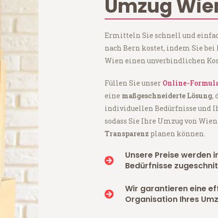
Umzug Wien
Ermitteln Sie schnell und einf
nach Bern kostet, indem Sie be
Wien einen unverbindlichen Kos
Füllen Sie unser
Online-Formul
eine
maßgeschneiderte Lösung
,
individuellen Bedürfnisse und I
sodass Sie Ihre Umzug von Wie
Transparenz
planen können.
Unsere Preise werden in
Bedürfnisse zugeschnit
Wir garantieren eine ef
Organisation Ihres Umz