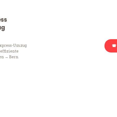
Sie haben Fragen zu Ihr
Beratung bezüglich Ihr
ess
Rufen Sie uns gerne an, 
ug
Ihnen kostenlos weiterz
Express-Umzug
☎ 
 effiziente
en → Bern.
Stattdessen eine u