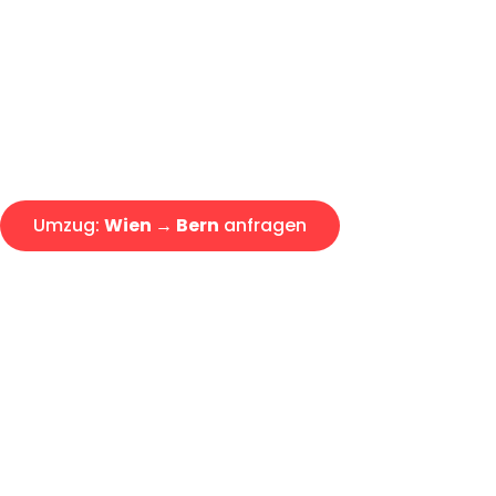
Express-Abwicklung in unter 2
Über 15 Jahre Erfahrung mit 
Angebot erhalten in unter 30 
Umzug:
Wien → Bern
anfragen
Alle Umzugsanfragen sind zu 100% kostenlos & unverbind