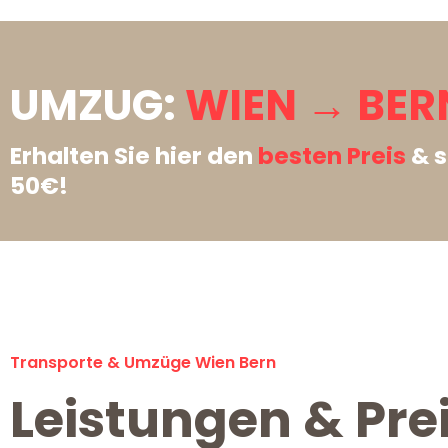
UMZUG:
WIEN → BER
Erhalten Sie hier den
besten Preis
& s
50€!
Transporte & Umzüge Wien Bern
Leistungen & Pre