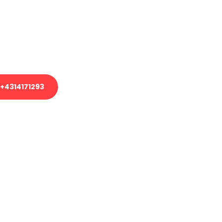
em Transport oder benötigen eine
es Umzug?
unser Team aus Experten freut sich,
uhelfen!
+4314171293
nverbindliche Anfrage senden