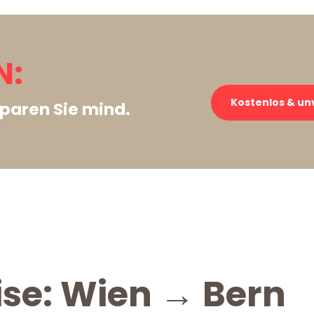
N:
Kostenlos & un
paren Sie mind.
ise: Wien → Bern