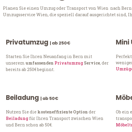
Planen Sie einen Umzug oder Transport von Wien nach Bern? 
Umzugsservice Wien, die speziell darauf ausgerichtet sind, 
Privatumzug
Mini
| ab 250€
Starten Sie Ihren Neuanfang in Bern mit
Perfekt
weniger
unserem
umfassenden
Privatumzug
Service
, der
Umzüg
bereits ab 250€ beginnt.
Beiladung
Möbe
| ab 50€
Nutzen Sie die
kosteneffiziente Option
der
Ob ein 
Beiladung
für Ihren Transport zwischen Wien
transpo
und Bern schon ab 50€.
Möbelt