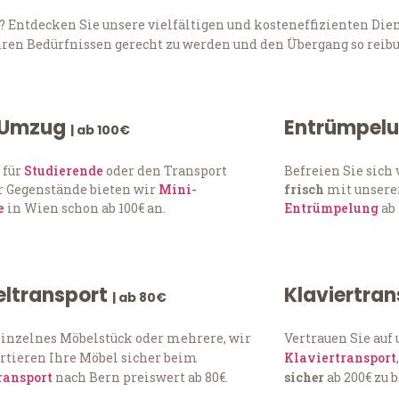
Entdecken Sie unsere vielfältigen und kosteneffizienten Dien
Ihren Bedürfnissen gerecht zu werden und den Übergang so reibu
 Umzug
Entrümpel
| ab 100€
 für
Studierende
oder den Transport
Befreien Sie sic
 Gegenstände bieten wir
Mini-
frisch
mit unserer
e
in Wien schon ab 100€ an.
Entrümpelung
ab 
ltransport
Klaviertra
| ab 80€
einzelnes Möbelstück oder mehrere, wir
Vertrauen Sie auf
rtieren Ihre Möbel sicher beim
Klaviertransport
ransport
nach Bern preiswert ab 80€.
sicher
ab 200€ zu 