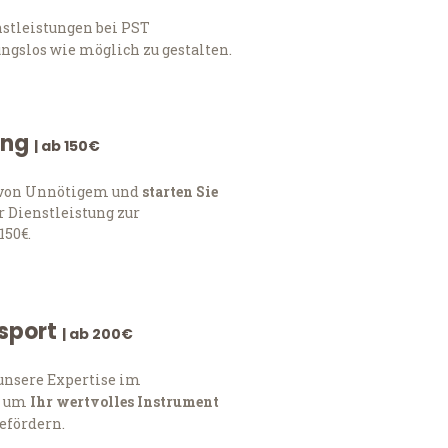
stleistungen bei PST
ngslos wie möglich zu gestalten.
ung
| ab 150€
h von Unnötigem und
starten Sie
 Dienstleistung zur
150€.
nsport
| ab 200€
 unsere Expertise im
, um
Ihr wertvolles Instrument
befördern.