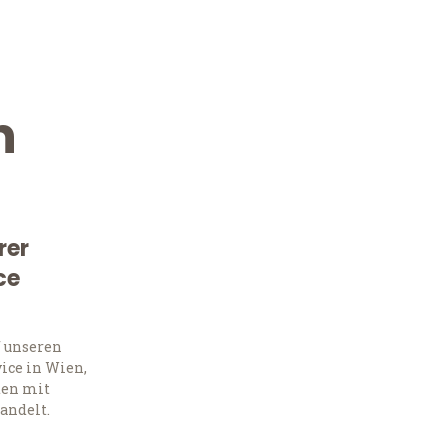
n
rer
ce
Kostenlose Beratung!
Sie 
f unseren
ice in Wien,
Frag
ten mit
andelt.