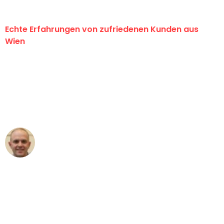
Echte Erfahrungen von zufriedenen Kunden aus
Wien
"Erste Klasse! Ein großes Dankeschön
an das gesamte Team von PST
Umzugsservice für ihren
außergewöhnlichen Service!"
Frederik F.
Umzug in Wien
"Besser hätte ich mir den Umzug von
Wien nach Berlin nicht vorstellen
können - DANKE!"