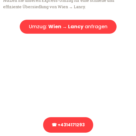
Nutzen Sie unseren Express-Umzug für eine schnelle und
effiziente Übersiedlung von Wien → Lancy.
Umzug:
Wien → Lancy
anfragen
Kostenlose Beratung!
Sie haben Fragen?
Sie haben Fragen zu Ihrem Transport oder benötigen eine Beratung
bezüglich Ihres Umzug?
Rufen Sie uns gerne an, unser Team aus Experten freut sich, Ihnen
kostenlos weiterzuhelfen!
☎ +4314171293