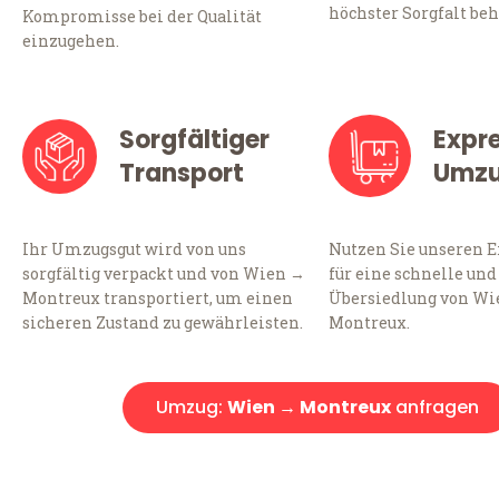
höchster Sorgfalt beh
Kompromisse bei der Qualität
einzugehen.
Sorgfältiger
Expr
Transport
Umz
Ihr Umzugsgut wird von uns
Nutzen Sie unseren 
sorgfältig verpackt und von Wien →
für eine schnelle und
Montreux transportiert, um einen
Übersiedlung von Wi
sicheren Zustand zu gewährleisten.
Montreux.
Umzug:
Wien → Montreux
anfragen