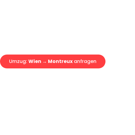
Express-Abwicklung in unter 2
Über 15 Jahre Erfahrung mit 
Angebot erhalten in unter 30 
Umzug:
Wien → Montreux
anfragen
Alle Umzugsanfragen sind zu 100% kostenlos & unverbind