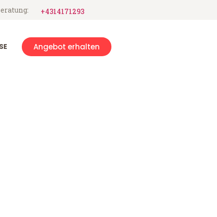
eratung:
+4314171293
SE
Angebot erhalten