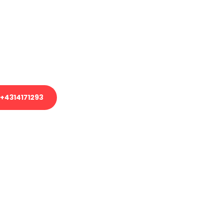
em Transport oder benötigen eine
es Umzug?
unser Team aus Experten freut sich,
uhelfen!
+4314171293
nverbindliche Anfrage senden