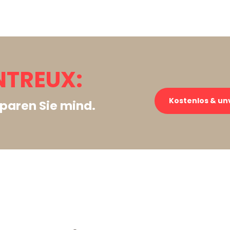
NTREUX:
Kostenlos & un
paren Sie mind.