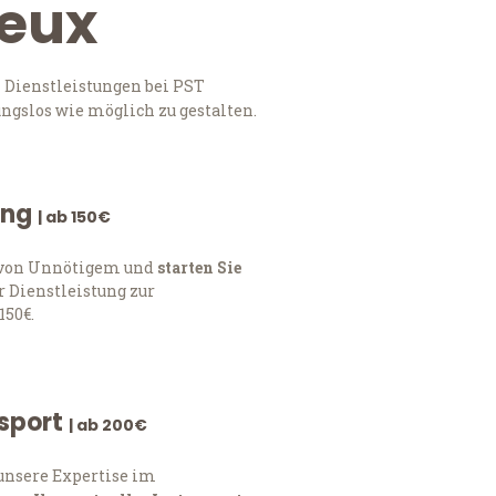
reux
 Dienstleistungen bei PST
ngslos wie möglich zu gestalten.
ung
| ab 150€
h von Unnötigem und
starten Sie
 Dienstleistung zur
150€.
nsport
| ab 200€
 unsere Expertise im