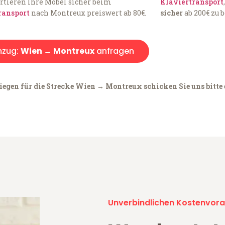
rtieren Ihre Möbel sicher beim
Klaviertransport
ransport
nach Montreux preiswert ab 80€.
sicher
ab 200€ zu 
zug:
Wien → Montreux
anfragen
iegen für die Strecke Wien → Montreux schicken Sie uns bitte
Unverbindlichen Kostenvora