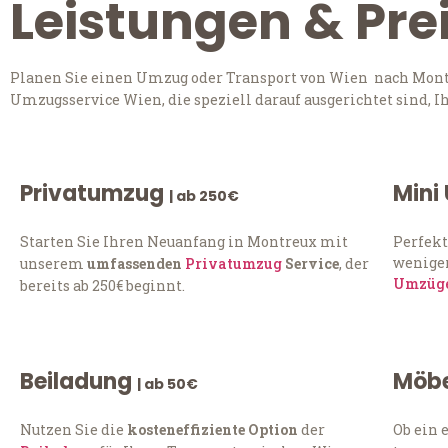
Leistungen & Pre
Planen Sie einen Umzug oder Transport von Wien nach Montre
Umzugsservice Wien, die speziell darauf ausgerichtet sind, 
Privatumzug
Mini
| ab 250€
Starten Sie Ihren Neuanfang in Montreux mit
Perfekt
weniger
unserem
umfassenden
Privatumzug
Service
, der
Umzüg
bereits ab 250€ beginnt.
Beiladung
Möbe
| ab 50€
Nutzen Sie die
kosteneffiziente Option
der
Ob ein 