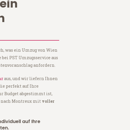
ein
n
ach, was ein Umzug von Wien
e bei PST Umzugsservice aus
tenvoranschlag anfordern.
ar
aus, und wir liefern Ihnen
 die perfekt auf Ihre
hr Budget abgestimmt ist,
n nach Montreux mit
voller
dividuell auf Ihre
ten.