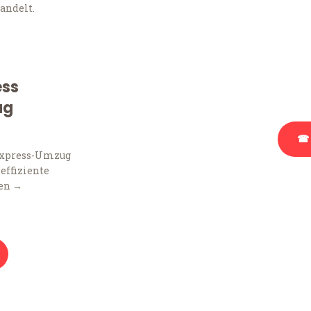
andelt.
Sie haben Fragen zu Ihr
Beratung bezüglich Ihr
Rufen Sie uns gerne an, 
ess
Ihnen kostenlos weiterz
ug
☎ 
Express-Umzug
 effiziente
Stattdessen eine u
en →