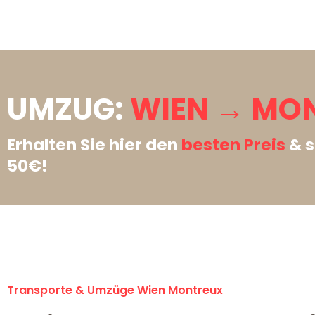
UMZUG:
WIEN → MO
Erhalten Sie hier den
besten Preis
& s
50€!
Transporte & Umzüge Wien Montreux