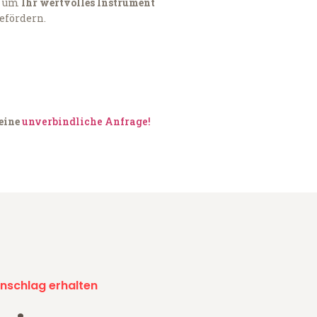
, um
Ihr wertvolles Instrument
befördern.
 eine
unverbindliche Anfrage!
nschlag erhalten