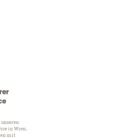
rer
Kostenlose Beratung!
ce
Sie 
f unseren
Frag
ice in Wien,
ten mit