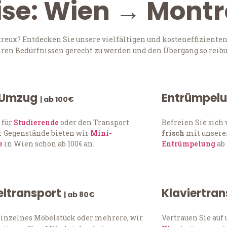
ise: Wien → Mont
ux? Entdecken Sie unsere vielfältigen und kosteneffizienten
Ihren Bedürfnissen gerecht zu werden und den Übergang so reibu
 Umzug
Entrümpel
| ab 100€
 für
Studierende
oder den Transport
Befreien Sie sic
 Gegenstände bieten wir
Mini-
frisch
mit unserer
e
in Wien schon ab 100€ an.
Entrümpelung
ab 
ltransport
Klaviertra
| ab 80€
einzelnes Möbelstück oder mehrere, wir
Vertrauen Sie auf