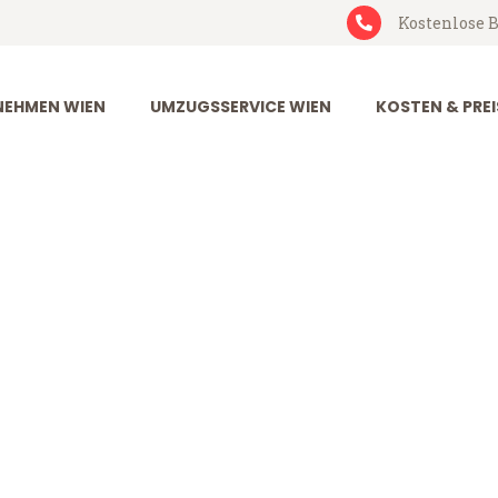
Kostenlose B
EHMEN WIEN
UMZUGSSERVICE WIEN
KOSTEN & PREI
ontreux
ux (ab 199€)