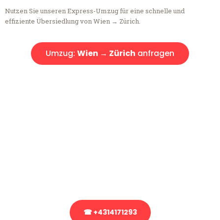
Nutzen Sie unseren Express-Umzug für eine schnelle und
effiziente Übersiedlung von Wien → Zürich.
Umzug:
Wien → Zürich
anfragen
Kostenlose Beratung!
Sie haben Fragen?
Sie haben Fragen zu Ihrem Transport oder benötigen eine Beratung
bezüglich Ihres Umzug?
Rufen Sie uns gerne an, unser Team aus Experten freut sich, Ihnen
kostenlos weiterzuhelfen!
☎ +4314171293