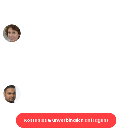
Wien nach Berlin nicht vorstellen
können - DANKE!"
Maria W
Umzug von Wien nach Berlin
"Mein Klavier kam in unter 24 Stunden
ohne einen Kratzer an - ein
erstklassiger Service!"
Ümit Y.
Klaviertransport in Wien
Kostenlos & unverbindlich anfragen!