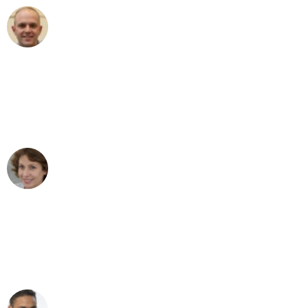
Frederik F.
Umzug in Wien
"Besser hätte ich mir den Umzug von
Wien nach Berlin nicht vorstellen
können - DANKE!"
Maria W
Umzug von Wien nach Berlin
"Mein Klavier kam in unter 24 Stunden
ohne einen Kratzer an - ein
erstklassiger Service!"
Ümit Y.