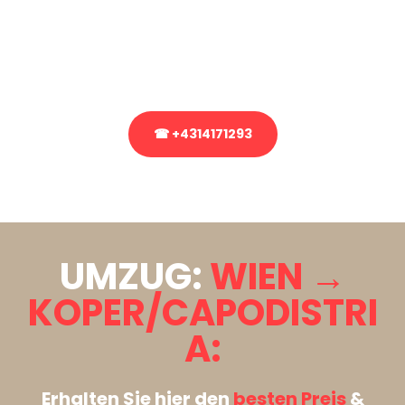
Sie haben Fragen zu Ihrem Transport oder benötigen eine Beratung
bezüglich Ihres Umzug?
Rufen Sie uns gerne an, unser Team aus Experten freut sich, Ihnen
kostenlos weiterzuhelfen!
☎ +4314171293
Stattdessen eine unverbindliche Anfrage senden
UMZUG:
WIEN →
KOPER/CAPODISTRI
A:
Erhalten Sie hier den
besten Preis
&