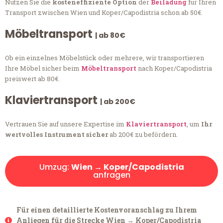
Nutzen Sie die
kosteneffiziente Option
der
Beiladung
für Ihren
Transport zwischen Wien und Koper/Capodistria schon ab 50€.
Möbeltransport
| ab 80€
Ob ein einzelnes Möbelstück oder mehrere, wir transportieren
Ihre Möbel sicher beim
Möbeltransport
nach Koper/Capodistria
preiswert ab 80€.
Klaviertransport
| ab 200€
Vertrauen Sie auf unsere Expertise im
Klaviertransport
, um
Ihr
wertvolles Instrument sicher
ab 200€ zu befördern.
Umzug:
Wien → Koper/Capodistria
anfragen
Für einen detaillierte Kostenvoranschlag zu Ihrem
Anliegen für die Strecke Wien → Koper/Capodistria