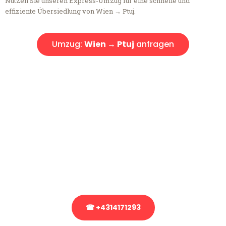
Nutzen Sie unseren Express-Umzug für eine schnelle und
effiziente Übersiedlung von Wien → Ptuj.
Umzug:
Wien → Ptuj
anfragen
Kostenlose Beratung!
Sie haben Fragen?
Sie haben Fragen zu Ihrem Transport oder benötigen eine Beratung
bezüglich Ihres Umzug?
Rufen Sie uns gerne an, unser Team aus Experten freut sich, Ihnen
kostenlos weiterzuhelfen!
☎ +4314171293