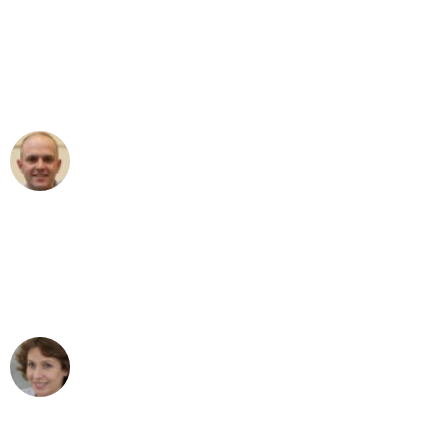
"Erste Klasse! Ein großes Dankeschön
an das gesamte Team von PST
Umzugsservice für ihren
außergewöhnlichen Service!"
Frederik F.
Umzug in Wien
"Besser hätte ich mir den Umzug von
Wien nach Berlin nicht vorstellen
können - DANKE!"
Maria W
Umzug von Wien nach Berlin
"Mein Klavier kam in unter 24 Stunden