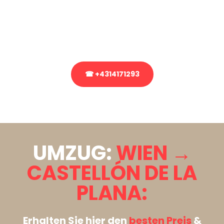
Sie haben Fragen zu Ihrem Transport oder benötigen eine Beratung
bezüglich Ihres Umzug?
Rufen Sie uns gerne an, unser Team aus Experten freut sich, Ihnen
kostenlos weiterzuhelfen!
☎ +4314171293
Stattdessen eine unverbindliche Anfrage senden
UMZUG:
WIEN →
CASTELLÓN DE LA
PLANA:
Erhalten Sie hier den
besten Preis
&