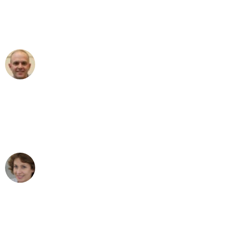
an das gesamte Team von PST
Umzugsservice für ihren
außergewöhnlichen Service!"
Frederik F.
Umzug in Wien
"Besser hätte ich mir den Umzug von
Wien nach Berlin nicht vorstellen
können - DANKE!"
Maria W
Umzug von Wien nach Berlin
"Mein Klavier kam in unter 24 Stunden
ohne einen Kratzer an - ein