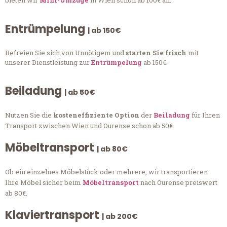
bieten wir
Mini-Umzüge
in Wien schon ab 100€ an.
Entrümpelung
| ab 150€
Befreien Sie sich von Unnötigem und
starten Sie frisch
mit
unserer Dienstleistung zur
Entrümpelung
ab 150€.
Beiladung
| ab 50€
Nutzen Sie die
kosteneffiziente Option
der
Beiladung
für Ihren
Transport zwischen Wien und Ourense schon ab 50€.
Möbeltransport
| ab 80€
Ob ein einzelnes Möbelstück oder mehrere, wir transportieren
Ihre Möbel sicher beim
Möbeltransport
nach Ourense preiswert
ab 80€.
Klaviertransport
| ab 200€