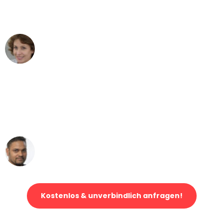
Wien nach Berlin nicht vorstellen
können - DANKE!"
Maria W
Umzug von Wien nach Berlin
"Mein Klavier kam in unter 24 Stunden
ohne einen Kratzer an - ein
erstklassiger Service!"
Ümit Y.
Klaviertransport in Wien
Kostenlos & unverbindlich anfragen!