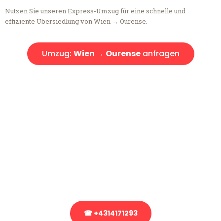
Nutzen Sie unseren Express-Umzug für eine schnelle und
effiziente Übersiedlung von Wien → Ourense.
Umzug:
Wien → Ourense
anfragen
Kostenlose Beratung!
Sie haben Fragen?
Sie haben Fragen zu Ihrem Transport oder benötigen eine Beratung
bezüglich Ihres Umzug?
Rufen Sie uns gerne an, unser Team aus Experten freut sich, Ihnen
kostenlos weiterzuhelfen!
☎ +4314171293