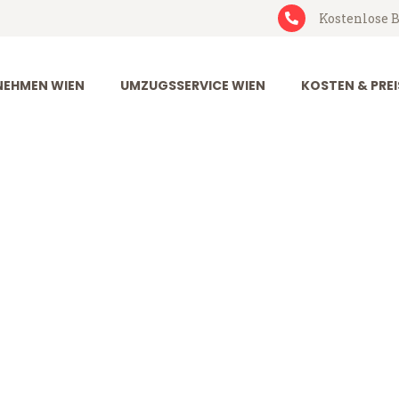
Kostenlose B
EHMEN WIEN
UMZUGSSERVICE WIEN
KOSTEN & PREI
eichenberg
nberg (ab 199€)