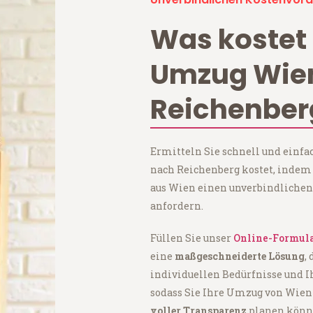
Was kostet 
Umzug Wie
Reichenber
Ermitteln Sie schnell und einf
nach Reichenberg kostet, indem
aus Wien einen unverbindlichen
anfordern.
Füllen Sie unser
Online-Formul
eine
maßgeschneiderte Lösung
,
individuellen Bedürfnisse und I
sodass Sie Ihre Umzug von Wien
voller Transparenz
planen könn