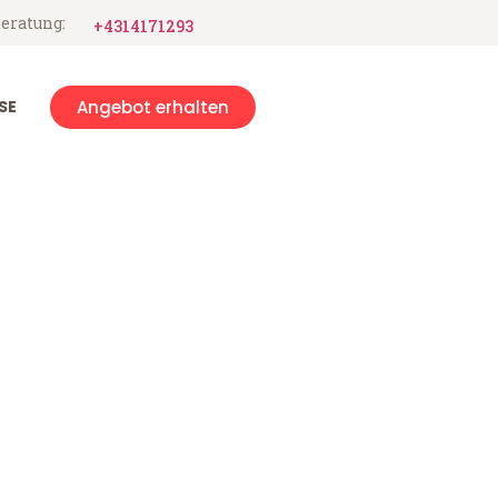
eratung:
+4314171293
SE
Angebot erhalten