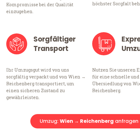
höchster Sorgfalt beh
Kompromisse bei der Qualität
einzugehen.
Sorgfältiger
Expr
Transport
Umz
Ihr Umzugsgut wird von uns
Nutzen Sie unseren 
sorgfältig verpackt und von Wien →
für eine schnelle und
Reichenberg transportiert, um
Übersiedlung von Wi
einen sicheren Zustand zu
Reichenberg.
gewährleisten.
Umzug:
Wien → Reichenberg
anfragen