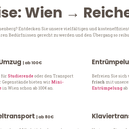
ise: Wien → Reic
nberg? Entdecken Sie unsere vielfältigen und kosteneffizien
Ihren Bedürfnissen gerecht zu werden und den Übergang so reibu
 Umzug
Entrümpel
| ab 100€
 für
Studierende
oder den Transport
Befreien Sie sic
 Gegenstände bieten wir
Mini-
frisch
mit unserer
e
in Wien schon ab 100€ an.
Entrümpelung
ab 
ltransport
Klaviertra
| ab 80€