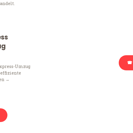
Frag
andelt.
Sie haben Fragen zu Ihr
Beratung bezüglich Ihr
ess
Rufen Sie uns gerne an, 
Ihnen kostenlos weiterz
ug
☎ 
Express-Umzug
 effiziente
en →
Stattdessen eine u