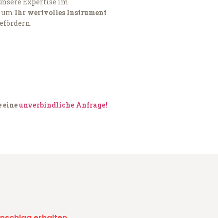
 unsere Expertise im
, um
Ihr wertvolles Instrument
befördern.
e eine
unverbindliche Anfrage!
nschlag erhalten