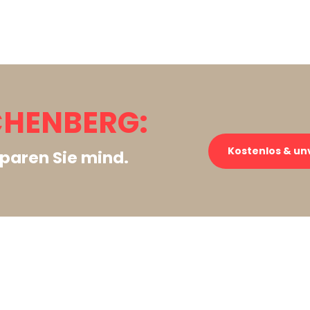
CHENBERG:
Kostenlos & un
paren Sie mind.