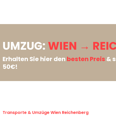
UMZUG:
WIEN → REI
Erhalten Sie hier den
besten Preis
& s
50€!
Transporte & Umzüge Wien Reichenberg