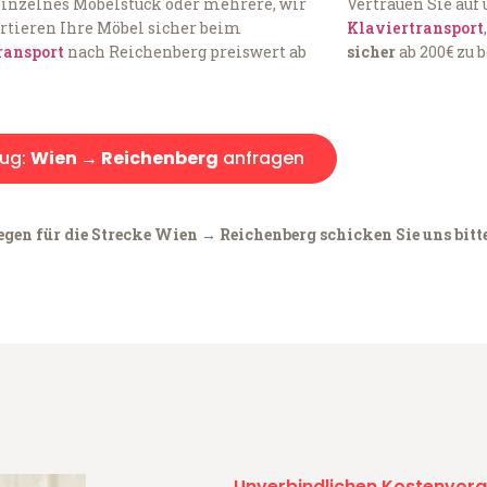
einzelnes Möbelstück oder mehrere, wir
Vertrauen Sie auf
rtieren Ihre Möbel sicher beim
Klaviertransport
ransport
nach Reichenberg preiswert ab
sicher
ab 200€ zu 
ug:
Wien → Reichenberg
anfragen
egen für die Strecke Wien → Reichenberg schicken Sie uns bitt
Unverbindlichen Kostenvora