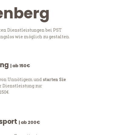
henberg
ten Dienstleistungen bei PST
ngslos wie möglich zu gestalten.
ung
| ab 150€
h von Unnötigem und
starten Sie
 Dienstleistung zur
150€.
nsport
| ab 200€