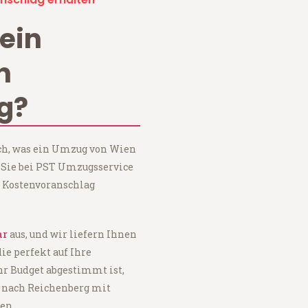
ein
n
g?
ach, was ein Umzug von Wien
 Sie bei PST Umzugsservice
 Kostenvoranschlag
ar
aus, und wir liefern Ihnen
 die perfekt auf Ihre
hr Budget abgestimmt ist,
 nach Reichenberg mit
en.