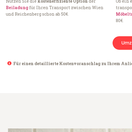
Nutzen Sie die
kosteneffiziente Option
der
Ob ein 
Beiladung
für Ihren Transport zwischen Wien
transpo
und Reichenberg schon ab 50€.
Möbelt
80€.
Umz
Für einen detaillierte Kostenvoranschlag zu Ihrem Anli