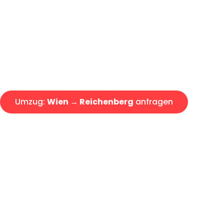
Express-Abwicklung in unter 2
Über 15 Jahre Erfahrung mit 
Angebot erhalten in unter 30 
Umzug:
Wien → Reichenberg
anfragen
Alle Umzugsanfragen sind zu 100% kostenlos & unverbind