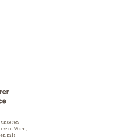
rer
ce
Kostenlose Beratung!
Sie 
f unseren
ice in Wien,
ten mit