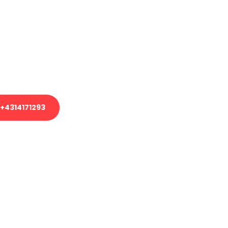
en?
em Transport oder benötigen eine
es Umzug?
unser Team aus Experten freut sich,
uhelfen!
+4314171293
nverbindliche Anfrage senden