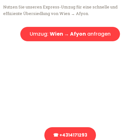
Nutzen Sie unseren Express-Umzug für eine schnelle und
effiziente Übersiedlung von Wien → Afyon.
Umzug:
Wien → Afyon
anfragen
Kostenlose Beratung!
Sie haben Fragen?
Sie haben Fragen zu Ihrem Transport oder benötigen eine Beratung
bezüglich Ihres Umzug?
Rufen Sie uns gerne an, unser Team aus Experten freut sich, Ihnen
kostenlos weiterzuhelfen!
☎ +4314171293