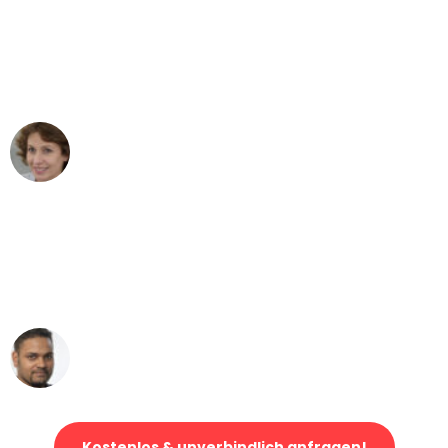
"Besser hätte ich mir den Umzug von
Wien nach Berlin nicht vorstellen
können - DANKE!"
Maria W
Umzug von Wien nach Berlin
"Mein Klavier kam in unter 24 Stunden
ohne einen Kratzer an - ein
erstklassiger Service!"
Ümit Y.
Klaviertransport in Wien
Kostenlos & unverbindlich anfragen!