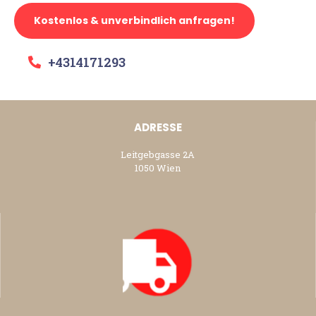
Kostenlos & unverbindlich anfragen!
+4314171293
ADRESSE
Leitgebgasse 2A
1050 Wien