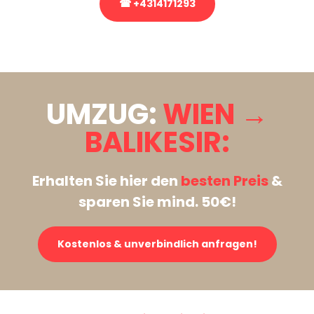
☎ +4314171293
Stattdessen eine unverbindliche Anfrage senden
UMZUG:
WIEN →
BALIKESIR:
Erhalten Sie hier den
besten Preis
&
sparen Sie mind. 50€!
Kostenlos & unverbindlich anfragen!