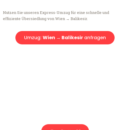
Nutzen Sie unseren Express-Umzug für eine schnelle und
effiziente Übersiedlung von Wien → Balikesir.
Umzug:
Wien → Balikesir
anfragen
Kostenlose Beratung!
Sie haben Fragen?
Sie haben Fragen zu Ihrem Transport oder benötigen eine Beratung
bezüglich Ihres Umzug?
Rufen Sie uns gerne an, unser Team aus Experten freut sich, Ihnen
kostenlos weiterzuhelfen!