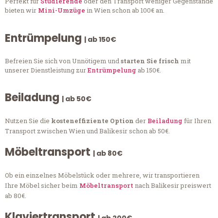
Perfekt für
Studierende
oder den Transport weniger Gegenstände
bieten wir
Mini-Umzüge
in Wien schon ab 100€ an.
Entrümpelung
| ab 150€
Befreien Sie sich von Unnötigem und
starten Sie frisch
mit
unserer Dienstleistung zur
Entrümpelung
ab 150€.
Beiladung
| ab 50€
Nutzen Sie die
kosteneffiziente Option
der
Beiladung
für Ihren
Transport zwischen Wien und Balikesir schon ab 50€.
Möbeltransport
| ab 80€
Ob ein einzelnes Möbelstück oder mehrere, wir transportieren
Ihre Möbel sicher beim
Möbeltransport
nach Balikesir preiswert
ab 80€.
Klaviertransport