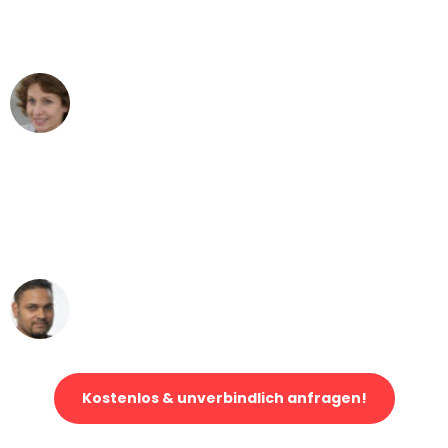
Wien nach Berlin nicht vorstellen
können - DANKE!"
Maria W
Umzug von Wien nach Berlin
"Mein Klavier kam in unter 24 Stunden
ohne einen Kratzer an - ein
erstklassiger Service!"
Ümit Y.
Klaviertransport in Wien
Kostenlos & unverbindlich anfragen!