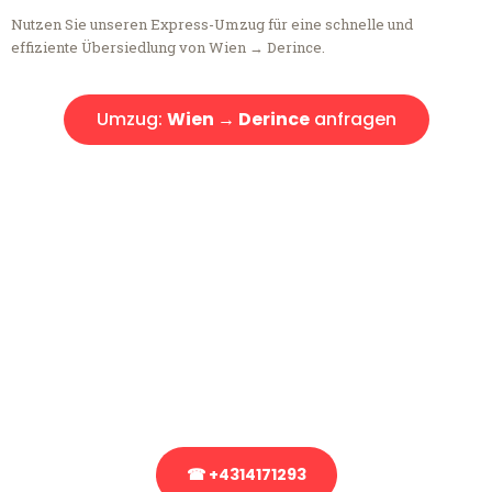
Nutzen Sie unseren Express-Umzug für eine schnelle und
effiziente Übersiedlung von Wien → Derince.
Umzug:
Wien → Derince
anfragen
Kostenlose Beratung!
Sie haben Fragen?
Sie haben Fragen zu Ihrem Transport oder benötigen eine Beratung
bezüglich Ihres Umzug?
Rufen Sie uns gerne an, unser Team aus Experten freut sich, Ihnen
kostenlos weiterzuhelfen!
☎ +4314171293