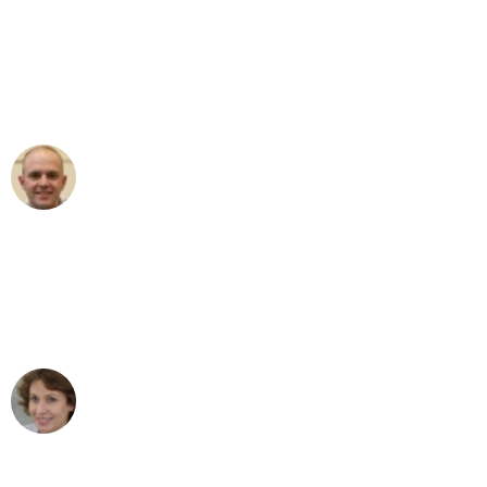
"Erste Klasse! Ein großes Dankeschön
an das gesamte Team von PST
Umzugsservice für ihren
außergewöhnlichen Service!"
Frederik F.
Umzug in Wien
"Besser hätte ich mir den Umzug von
Wien nach Berlin nicht vorstellen
können - DANKE!"
Maria W
Umzug von Wien nach Berlin