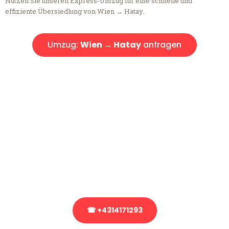
Nutzen Sie unseren Express-Umzug für eine schnelle und
effiziente Übersiedlung von Wien → Hatay.
Umzug:
Wien → Hatay
anfragen
Kostenlose Beratung!
Sie haben Fragen?
Sie haben Fragen zu Ihrem Transport oder benötigen eine Beratung
bezüglich Ihres Umzug?
Rufen Sie uns gerne an, unser Team aus Experten freut sich, Ihnen
kostenlos weiterzuhelfen!
☎ +4314171293