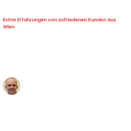
Echte Erfahrungen von zufriedenen Kunden aus
Wien
"Erste Klasse! Ein großes Dankeschön
an das gesamte Team von PST
Umzugsservice für ihren
außergewöhnlichen Service!"
Frederik F.
Umzug in Wien
"Besser hätte ich mir den Umzug von
Wien nach Berlin nicht vorstellen
können - DANKE!"