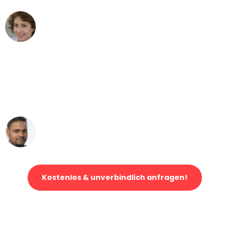
Maria W
Umzug von Wien nach Berlin
"Mein Klavier kam in unter 24 Stunden
ohne einen Kratzer an - ein
erstklassiger Service!"
Ümit Y.
Klaviertransport in Wien
Kostenlos & unverbindlich anfragen!
Jetzt anfragen und der nächste glückliche Kunde werden. Alle
Umzugsanfragen sind zu
100% kostenlos & unverbindlich!