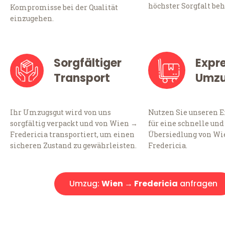
höchster Sorgfalt beh
Kompromisse bei der Qualität
einzugehen.
Sorgfältiger
Expr
Transport
Umz
Ihr Umzugsgut wird von uns
Nutzen Sie unseren 
sorgfältig verpackt und von Wien →
für eine schnelle und
Fredericia transportiert, um einen
Übersiedlung von Wi
sicheren Zustand zu gewährleisten.
Fredericia.
Umzug:
Wien → Fredericia
anfragen