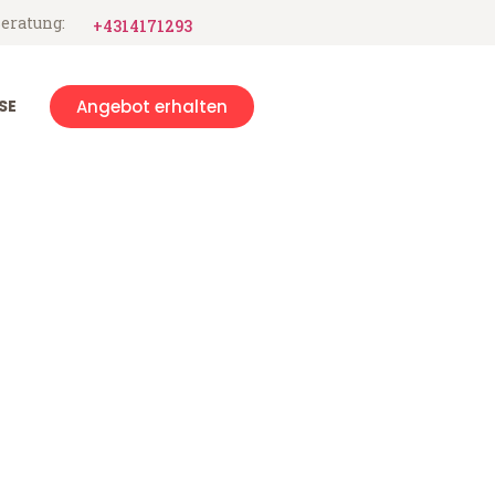
eratung:
+4314171293
SE
Angebot erhalten