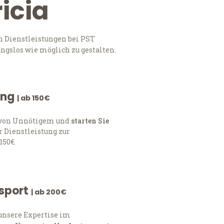
icia
n Dienstleistungen bei PST
ngslos wie möglich zu gestalten.
ung
| ab 150€
h von Unnötigem und
starten Sie
 Dienstleistung zur
150€.
nsport
| ab 200€
 unsere Expertise im