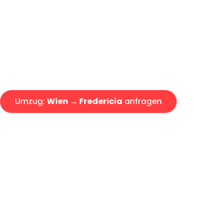
Express-Abwicklung in unter 2
Über 15 Jahre Erfahrung mit 
Angebot erhalten in unter 30 
Umzug:
Wien → Fredericia
anfragen
Alle Umzugsanfragen sind zu 100% kostenlos & unverbind