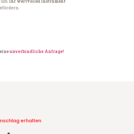
, um
Ihr wertvolles Instrument
befördern.
 eine
unverbindliche Anfrage!
nschlag erhalten