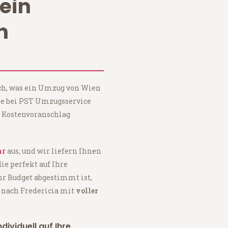
ein
n
ach, was ein Umzug von Wien
ie bei PST Umzugsservice
 Kostenvoranschlag
ar
aus, und wir liefern Ihnen
 die perfekt auf Ihre
hr Budget abgestimmt ist,
 nach Fredericia mit
voller
dividuell auf Ihre