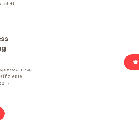
andelt.
Sie haben Fragen zu Ihr
Beratung bezüglich Ihr
Rufen Sie uns gerne an, 
ess
Ihnen kostenlos weiterz
ug
☎ 
Express-Umzug
 effiziente
Stattdessen eine u
en →