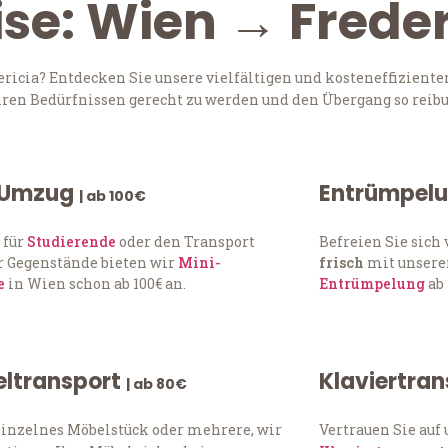
ise: Wien → Freder
icia? Entdecken Sie unsere vielfältigen und kosteneffiziente
Ihren Bedürfnissen gerecht zu werden und den Übergang so reibu
 Umzug
Entrümpel
| ab 100€
 für
Studierende
oder den Transport
Befreien Sie sic
 Gegenstände bieten wir
Mini-
frisch
mit unserer
e
in Wien schon ab 100€ an.
Entrümpelung
ab 
ltransport
Klaviertra
| ab 80€
einzelnes Möbelstück oder mehrere, wir
Vertrauen Sie auf