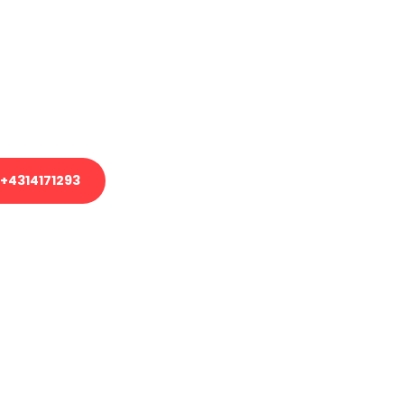
em Transport oder benötigen eine
es Umzug?
unser Team aus Experten freut sich,
uhelfen!
+4314171293
nverbindliche Anfrage senden