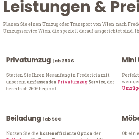
Leistungen & Pre
Planen Sie einen Umzug oder Transport von Wien nach Freder
Umzugsservice Wien, die speziell darauf ausgerichtet sind, 
Privatumzug
Mini
| ab 250€
Starten Sie Ihren Neuanfang in Fredericia mit
Perfekt
weniger
unserem
umfassenden
Privatumzug
Service
, der
Umzüg
bereits ab 250€ beginnt.
Beiladung
Möbe
| ab 50€
Nutzen Sie die
kosteneffiziente Option
der
Ob ein 