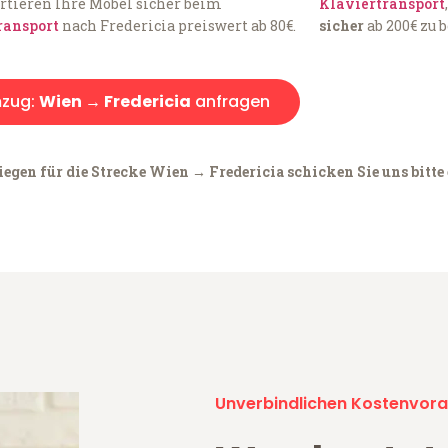
rtieren Ihre Möbel sicher beim
Klaviertransport
ransport
nach Fredericia preiswert ab 80€.
sicher
ab 200€ zu 
zug:
Wien → Fredericia
anfragen
egen für die Strecke Wien → Fredericia schicken Sie uns bitte
Unverbindlichen Kostenvora