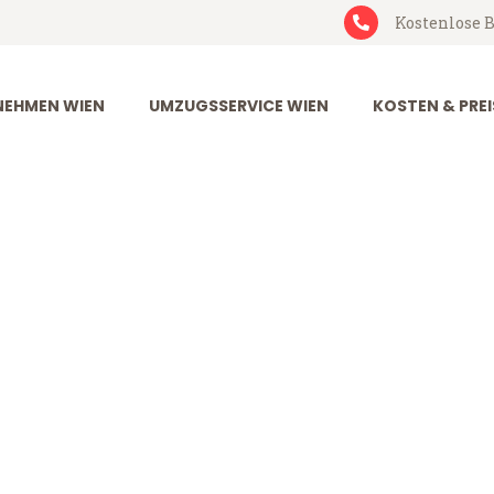
Kostenlose B
EHMEN WIEN
UMZUGSSERVICE WIEN
KOSTEN & PREI
edericia
cia (ab 199€)