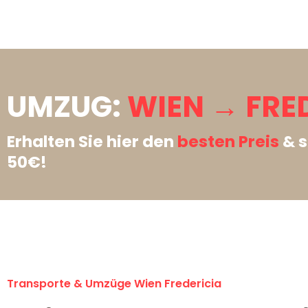
UMZUG:
WIEN → FRED
Erhalten Sie hier den
besten Preis
& s
50€!
Transporte & Umzüge Wien Fredericia