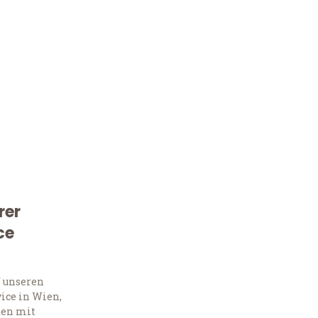
rer
Kostenlose Beratung!
ce
Sie 
f unseren
Frag
ice in Wien,
ten mit