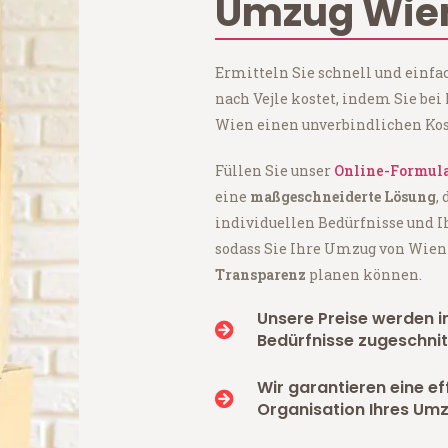
Umzug Wien
Ermitteln Sie schnell und einf
nach Vejle kostet, indem Sie be
Wien einen unverbindlichen Kos
Füllen Sie unser
Online-Formul
eine
maßgeschneiderte Lösung
,
individuellen Bedürfnisse und I
sodass Sie Ihre Umzug von Wien
Transparenz
planen können.
Unsere Preise werden in
Bedürfnisse zugeschnit
Wir garantieren eine ef
Organisation Ihres Umz