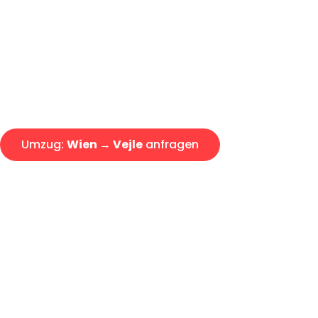
Express-Abwicklung in unter 2
Über 15 Jahre Erfahrung mit 
Angebot erhalten in unter 30 
Umzug:
Wien → Vejle
anfragen
Alle Umzugsanfragen sind zu 100% kostenlos & unverbind