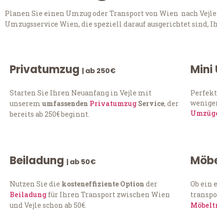
Planen Sie einen Umzug oder Transport von Wien nach Vejle?
Umzugsservice Wien, die speziell darauf ausgerichtet sind, 
Privatumzug
Mini
| ab 250€
Starten Sie Ihren Neuanfang in Vejle mit
Perfekt
weniger
unserem
umfassenden
Privatumzug
Service
, der
Umzüg
bereits ab 250€ beginnt.
Beiladung
Möbe
| ab 50€
Nutzen Sie die
kosteneffiziente Option
der
Ob ein 
Beiladung
für Ihren Transport zwischen Wien
transpo
und Vejle schon ab 50€.
Möbelt