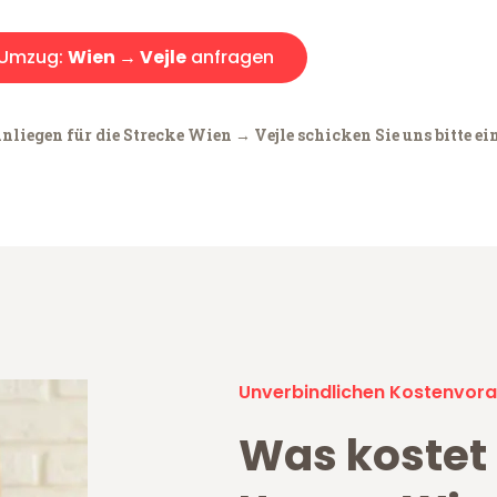
Umzug:
Wien → Vejle
anfragen
nliegen für die Strecke Wien → Vejle schicken Sie uns bitte ei
Unverbindlichen Kostenvora
Was kostet 