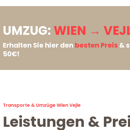
UMZUG:
WIEN → VEJL
Erhalten Sie hier den
besten Preis
& s
50€!
Transporte & Umzüge Wien Vejle
Leistungen & Pre