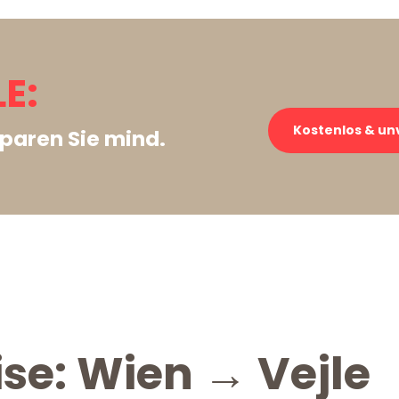
E:
Kostenlos & un
paren Sie mind.
ise: Wien → Vejle