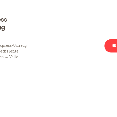
Sie haben Fragen zu Ihr
Beratung bezüglich Ihr
ess
Rufen Sie uns gerne an, 
ug
Ihnen kostenlos weiterz
Express-Umzug
☎ 
 effiziente
n → Vejle.
Stattdessen eine u