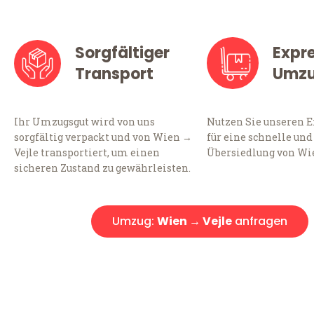
Sorgfältiger
Expr
Transport
Umz
Ihr Umzugsgut wird von uns
Nutzen Sie unseren 
sorgfältig verpackt und von Wien →
für eine schnelle und
Vejle transportiert, um einen
Übersiedlung von Wie
sicheren Zustand zu gewährleisten.
Umzug:
Wien → Vejle
anfragen