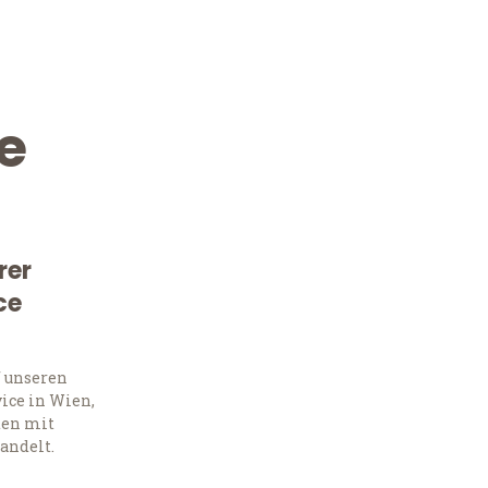
e
rer
ce
Kostenlose Beratung!
Sie 
f unseren
ice in Wien,
Frag
ten mit
andelt.