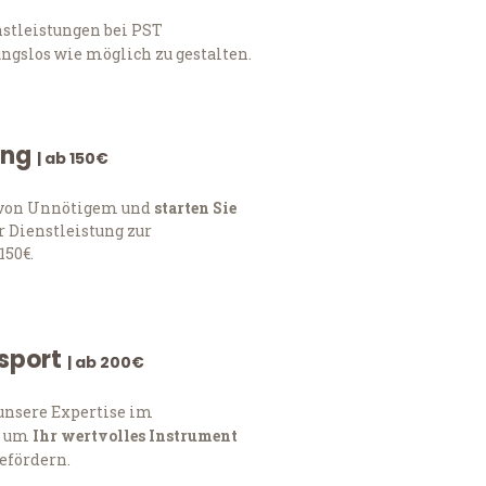
nstleistungen bei PST
ngslos wie möglich zu gestalten.
ung
| ab 150€
h von Unnötigem und
starten Sie
 Dienstleistung zur
150€.
nsport
| ab 200€
 unsere Expertise im
, um
Ihr wertvolles Instrument
befördern.