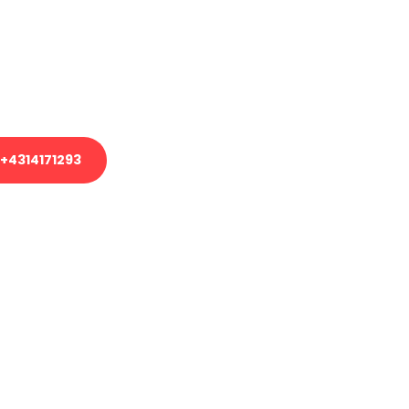
em Transport oder benötigen eine
es Umzug?
unser Team aus Experten freut sich,
uhelfen!
+4314171293
nverbindliche Anfrage senden