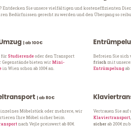
 Entdecken Sie unsere vielfältigen und kosteneffizienten Die
Ihren Bedürfnissen gerecht zu werden und den Übergang so reibu
 Umzug
Entrümpel
| ab 100€
 für
Studierende
oder den Transport
Befreien Sie sic
 Gegenstände bieten wir
Mini-
frisch
mit unserer
e
in Wien schon ab 100€ an.
Entrümpelung
ab 
ltransport
Klaviertra
| ab 80€
einzelnes Möbelstück oder mehrere, wir
Vertrauen Sie auf
rtieren Ihre Möbel sicher beim
Klaviertransport
ransport
nach Vejle preiswert ab 80€.
sicher
ab 200€ zu 