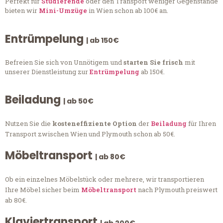
Perfekt für
Studierende
oder den Transport weniger Gegenstände
bieten wir
Mini-Umzüge
in Wien schon ab 100€ an.
Entrümpelung
| ab 150€
Befreien Sie sich von Unnötigem und
starten Sie frisch
mit
unserer Dienstleistung zur
Entrümpelung
ab 150€.
Beiladung
| ab 50€
Nutzen Sie die
kosteneffiziente Option
der
Beiladung
für Ihren
Transport zwischen Wien und Plymouth schon ab 50€.
Möbeltransport
| ab 80€
Ob ein einzelnes Möbelstück oder mehrere, wir transportieren
Ihre Möbel sicher beim
Möbeltransport
nach Plymouth preiswert
ab 80€.
Klaviertransport