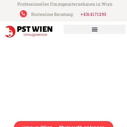
Professionelles Umzugsunternehmen in Wien
Kostenlose Beratung:
+4314171293
UMZUGSUNTERNEHMEN WIEN
PST Umzugsservice aus Wien
Umzug Wien Plymouth
Günstiger Umzug Wien Plymouth (ab 199€)
Express-Abwicklung in unter 24 Stunden!
Über 15 Jahre Erfahrung mit Umzügen!
Angebot erhalten in unter 30 Minuten!