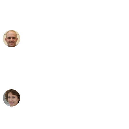
an das gesamte Team von PST
Umzugsservice für ihren
außergewöhnlichen Service!"
Frederik F.
Umzug in Wien
"Besser hätte ich mir den Umzug von
Wien nach Berlin nicht vorstellen
können - DANKE!"
Maria W
Umzug von Wien nach Berlin
"Mein Klavier kam in unter 24 Stunden