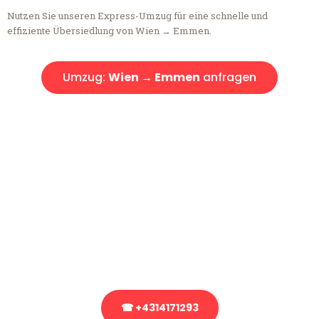
Nutzen Sie unseren Express-Umzug für eine schnelle und
effiziente Übersiedlung von Wien → Emmen.
Umzug:
Wien → Emmen
anfragen
Kostenlose Beratung!
Sie haben Fragen?
Sie haben Fragen zu Ihrem Transport oder benötigen eine Beratung
bezüglich Ihres Umzug?
Rufen Sie uns gerne an, unser Team aus Experten freut sich, Ihnen
kostenlos weiterzuhelfen!
☎ +4314171293