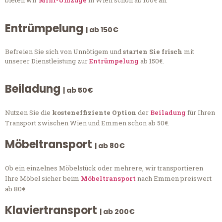
bieten wir
Mini-Umzüge
in Wien schon ab 100€ an.
Entrümpelung
| ab 150€
Befreien Sie sich von Unnötigem und
starten Sie frisch
mit
unserer Dienstleistung zur
Entrümpelung
ab 150€.
Beiladung
| ab 50€
Nutzen Sie die
kosteneffiziente Option
der
Beiladung
für Ihren
Transport zwischen Wien und Emmen schon ab 50€.
Möbeltransport
| ab 80€
Ob ein einzelnes Möbelstück oder mehrere, wir transportieren
Ihre Möbel sicher beim
Möbeltransport
nach Emmen preiswert
ab 80€.
Klaviertransport
| ab 200€