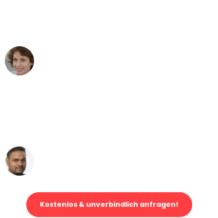
Wien nach Berlin nicht vorstellen
können - DANKE!"
Maria W
Umzug von Wien nach Berlin
"Mein Klavier kam in unter 24 Stunden
ohne einen Kratzer an - ein
erstklassiger Service!"
Ümit Y.
Klaviertransport in Wien
Kostenlos & unverbindlich anfragen!