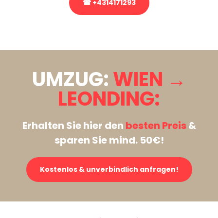
☎ +4314171293
Stattdessen eine unverbindliche Anfrage senden
UMZUG:
WIEN →
LEONDING:
Erhalten Sie hier den
besten Preis
&
sparen Sie mind. 50€!
Kostenlos & unverbindlich anfragen!