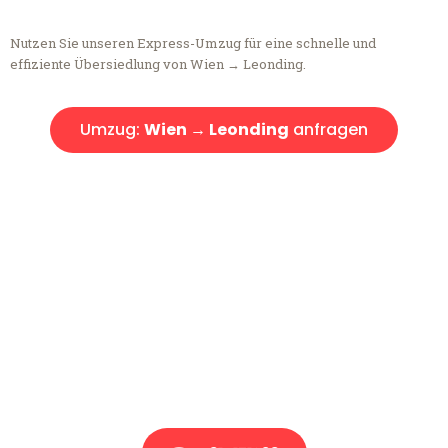
Nutzen Sie unseren Express-Umzug für eine schnelle und
effiziente Übersiedlung von Wien → Leonding.
Umzug:
Wien → Leonding
anfragen
Kostenlose Beratung!
Sie haben Fragen?
Sie haben Fragen zu Ihrem Transport oder benötigen eine Beratung
bezüglich Ihres Umzug?
Rufen Sie uns gerne an, unser Team aus Experten freut sich, Ihnen
kostenlos weiterzuhelfen!