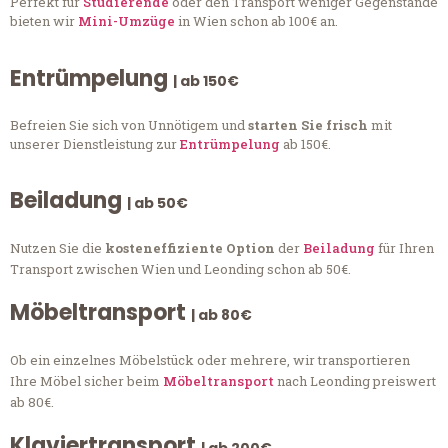
Perfekt für
Studierende
oder den Transport weniger Gegenstände
bieten wir
Mini-Umzüge
in Wien schon ab 100€ an.
Entrümpelung
| ab 150€
Befreien Sie sich von Unnötigem und
starten Sie frisch
mit
unserer Dienstleistung zur
Entrümpelung
ab 150€.
Beiladung
| ab 50€
Nutzen Sie die
kosteneffiziente Option
der
Beiladung
für Ihren
Transport zwischen Wien und Leonding schon ab 50€.
Möbeltransport
| ab 80€
Ob ein einzelnes Möbelstück oder mehrere, wir transportieren
Ihre Möbel sicher beim
Möbeltransport
nach Leonding preiswert
ab 80€.
Klaviertransport